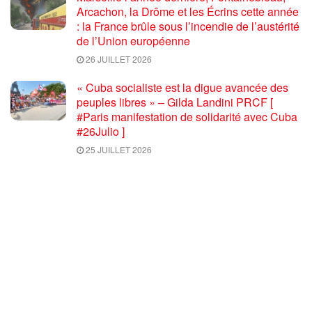
Arcachon, la Drôme et les Écrins cette année
: la France brûle sous l’incendie de l’austérité
de l’Union européenne
26 JUILLET 2026
« Cuba socialiste est la digue avancée des
peuples libres » – Gilda Landini PRCF [
#Paris manifestation de solidarité avec Cuba
#26Julio ]
25 JUILLET 2026
Incendies, canicules, capitalisme : la France
au bord du brasier
24 JUILLET 2026
Sommet de la plateforme anti-impérialiste
mondiale : le PRCF expose la situation
politique en France
24 JUILLET 2026