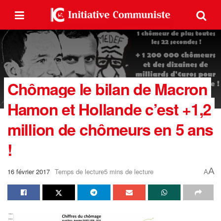
Chômage le bilan de Macron
Hamon et Hollande c’est +1,2
million de chômeurs en 5 ans
!
A
16 février 2017
Temps de lecture5 mins de lecture
A