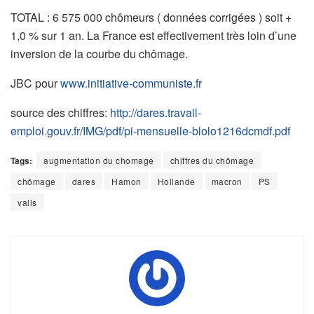
TOTAL : 6 575 000 chômeurs ( données corrigées ) soit +
1,0 % sur 1 an. La France est effectivement très loin d’une
inversion de la courbe du chômage.
JBC pour
www.initiative-communiste.fr
source des chiffres:
http://dares.travail-
emploi.gouv.fr/IMG/pdf/pi-mensuelle-blolo1216dcmdf.pdf
Tags:
augmentation du chomage
chiffres du chômage
chômage
dares
Hamon
Hollande
macron
PS
valls