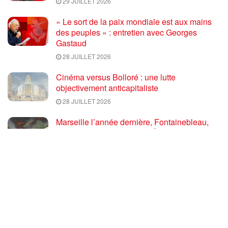
29 JUILLET 2026
« Le sort de la paix mondiale est aux mains
des peuples » : entretien avec Georges
Gastaud
28 JUILLET 2026
Cinéma versus Bolloré : une lutte
objectivement anticapitaliste
28 JUILLET 2026
Marseille l’année dernière, Fontainebleau,
Arcachon, la Drôme et les Écrins cette année
: la France brûle sous l’incendie de l’austérité
de l’Union européenne
26 JUILLET 2026
« Cuba socialiste est la digue avancée des
peuples libres » – Gilda Landini PRCF [
#Paris manifestation de solidarité avec Cuba
#26Julio ]