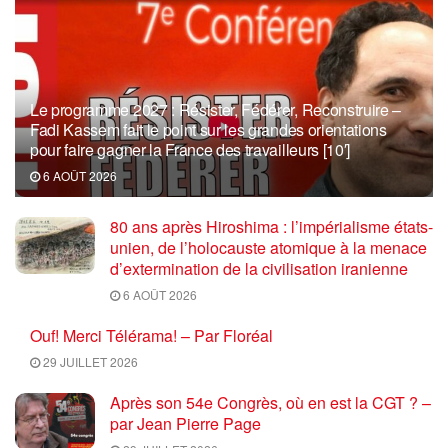
Le programme 2027 : Résister, Fédérer, Reconstruire –
Fadi Kassem fait le point sur les grandes orientations
pour faire gagner la France des travailleurs [10′]
6 AOÛT 2026
80 ans après Hiroshima : l’impérialisme états-
unien, de l’holocauste atomique à la menace
d’extermination de la civilisation iranienne
6 AOÛT 2026
Ouf! Merci Télérama! – Par Floréal
29 JUILLET 2026
Après son 54e Congrès, où en est la CGT ? –
par Jean Pierre Page