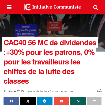
CAC40 56 M€ de dividendes
:+30% pour les patrons, 0%
pour les travailleurs les
chiffes de la lutte des
classes
A
11 février 2015
Temps de lecture3 mins de lecture
A