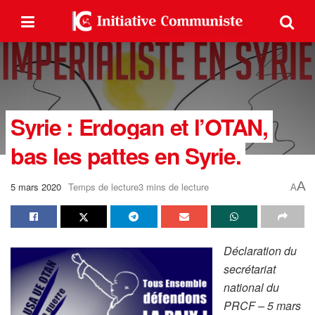
Syrie : Erdogan et l’OTAN,
bas les pattes en Syrie.
A
5 mars 2020
Temps de lecture3 mins de lecture
A
Déclaration du
secrétariat
national du
PRCF – 5 mars