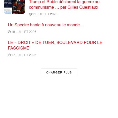
Trump et Rubio déclarent la guerre au
communisme … par Gilles Questiaux
21 JUILLET 2026
Un Spectre hante à nouveau le monde…
19 JUILLET 2026
LE « DROIT » DE TUER, BOULEVARD POUR LE
FASCISME
17 JUILLET 2026
CHARGER PLUS
Commentaires
1
Yilmaz T.
6 ans depuis
Erdogan yonetiminin « Kurt direnisini ezmek icin »! diyorsunuz.