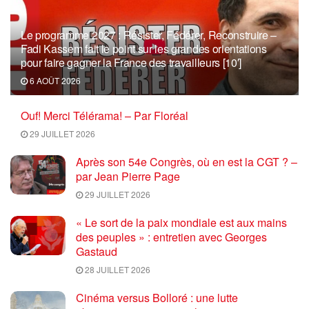
Le programme 2027 : Résister, Fédérer, Reconstruire –
Fadi Kassem fait le point sur les grandes orientations
pour faire gagner la France des travailleurs [10′]
6 AOÛT 2026
Ouf! Merci Télérama! – Par Floréal
29 JUILLET 2026
Après son 54e Congrès, où en est la CGT ? –
par Jean Pierre Page
29 JUILLET 2026
« Le sort de la paix mondiale est aux mains
des peuples » : entretien avec Georges
Gastaud
28 JUILLET 2026
Cinéma versus Bolloré : une lutte