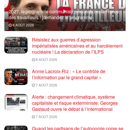
2027, le programme communiste : reconstruire la France
des travailleurs ! [demandez le programme
8 AOÛT 2026
Résistez aux guerres d’agression
impérialistes américaines et au harcèlement
nucléaire ! La déclaration de l’ILPS
8 AOÛT 2026
Annie Lacroix-Riz : « Le contrôle de
l’information par le grand capital »
7 AOÛT 2026
Alerte : changement climatique, système
capitaliste et risque exterministe. Georges
Gastaud ouvre le débat à l’international
7 AOÛT 2026
Quand les partisans de l’autonomie corse se