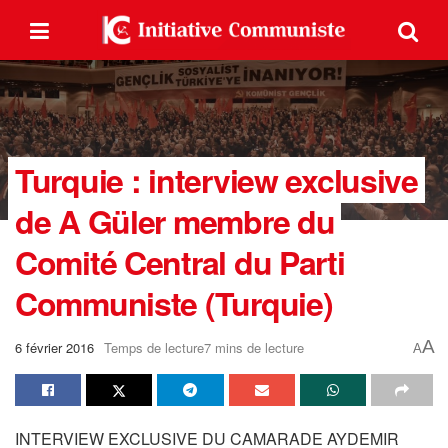
Turquie : interview exclusive
de A Güler membre du
Comité Central du Parti
Communiste (Turquie)
A
6 février 2016
Temps de lecture7 mins de lecture
A
INTERVIEW EXCLUSIVE DU CAMARADE AYDEMIR