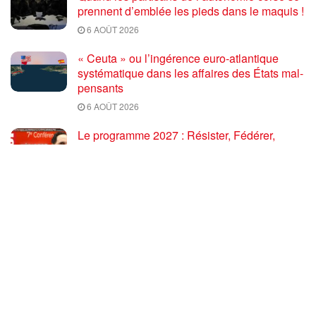
prennent d’emblée les pieds dans le maquis !
6 AOÛT 2026
« Ceuta » ou l’ingérence euro-atlantique
systématique dans les affaires des États mal-
pensants
6 AOÛT 2026
Le programme 2027 : Résister, Fédérer,
Reconstruire – Fadi Kassem fait le point sur
les grandes orientations pour faire gagner la
France des travailleurs [10′]
6 AOÛT 2026
80 ans après Hiroshima : l’impérialisme états-
unien, de l’holocauste atomique à la menace
d’extermination de la civilisation iranienne
6 AOÛT 2026
Ouf! Merci Télérama! – Par Floréal