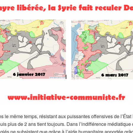
s le même temps, résistant aux puissantes offensives de l’État I
uis plus de 2 ans tient toujours. Dans l’indifférence médiatique d
ugiés ne subsistent que grâce à l’aide humanitaire apportée grâ