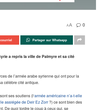
0
A
A
courriel
Partager sur Whatsapp
ie a repris la ville de Palmyre et sa cité
rces de l’armée arabe syrienne qui ont pour la
sa célèbre cité antique.
sont ses soutiens (l
‘armée américaine n’a-t-elle
lle assiégée de Deir Ez Zorr
?) ce sont bien des
nt. De quoi tordre le coup à ceux qui, se