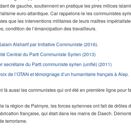
dant de gauche, soutiennent en pratique les pires milices islam
rialisme euro-atlantique. Car rappelons-le les communistes syrien
stes que les interventions militaires de leurs maîtres impériali
s, condition de l’émancipation des travailleurs.
 Salam Alsharif par Initiative Communiste (2016).
é Central du Parti Communiste Syrien (2013)
ecrétaire du Parti communiste syrien (unifié)
(2011)
 voix de l’OTAN et témoignage d’un humanitaire français à Alep.
nt là aussi les communistes qui ont été en première ligne pour fai
tie la région de Palmyre, les forces syriennes ont fait de drôl
abrication française, qui était dans les mains de Daech. Démont
e terrorisme.