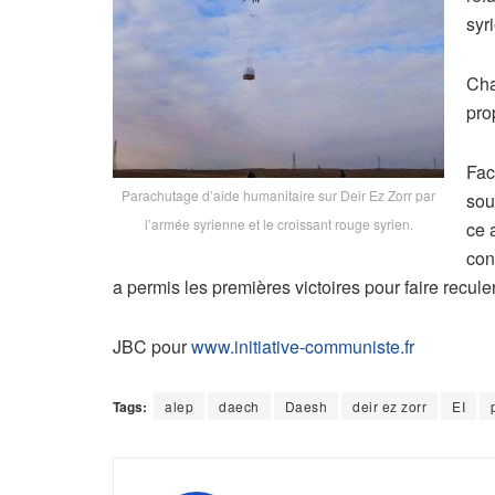
syr
Cha
pro
Fac
Parachutage d’aide humanitaire sur Deir Ez Zorr par
sou
l’armée syrienne et le croissant rouge syrien.
ce 
con
a permis les premières victoires pour faire reculer
JBC pour
www.initiative-communiste.fr
Tags:
alep
daech
Daesh
deir ez zorr
EI