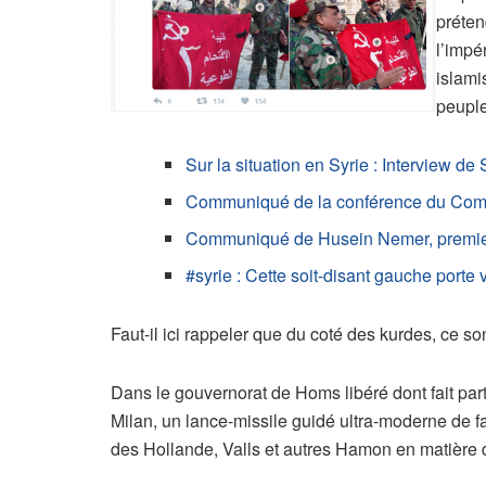
préten
l’impé
islami
peuple
Sur la situation en Syrie : Interview de
Communiqué de la conférence du Comit
Communiqué de Husein Nemer, premier s
#syrie : Cette soit-disant gauche porte
Faut-il ici rappeler que du coté des kurdes, ce so
Dans le gouvernorat de Homs libéré dont fait par
Milan, un lance-missile guidé ultra-moderne de f
des Hollande, Valls et autres Hamon en matière d