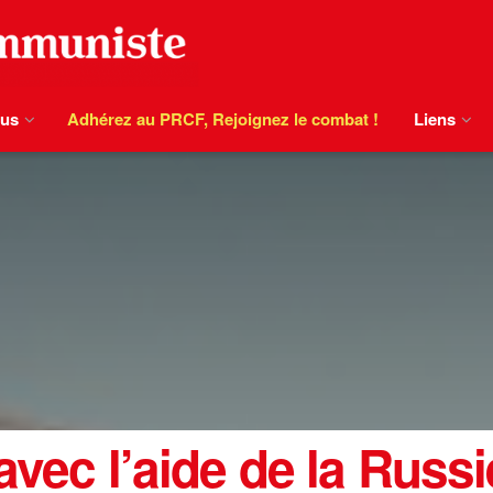
ous
Adhérez au PRCF, Rejoignez le combat !
Liens
vec l’aide de la Russie 