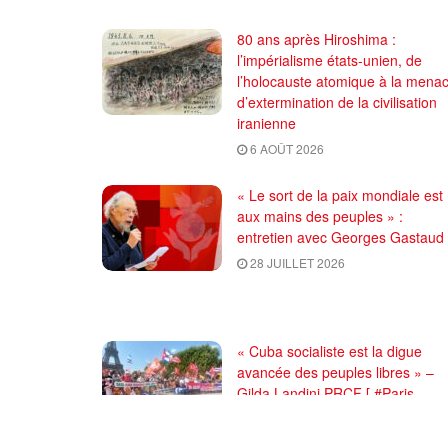
80 ans après Hiroshima :
l’impérialisme états-unien, de
l’holocauste atomique à la mena
d’extermination de la civilisation
iranienne
6 AOÛT 2026
« Le sort de la paix mondiale est
aux mains des peuples » :
entretien avec Georges Gastaud
28 JUILLET 2026
« Cuba socialiste est la digue
avancée des peuples libres » –
Gilda Landini PRCF [ #Paris
manifestation de solidarité avec
Cuba #26Julio ]