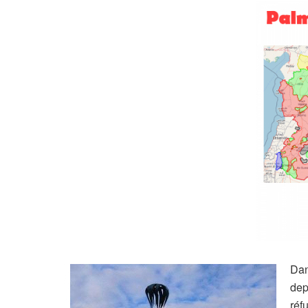
Dan
dep
réf