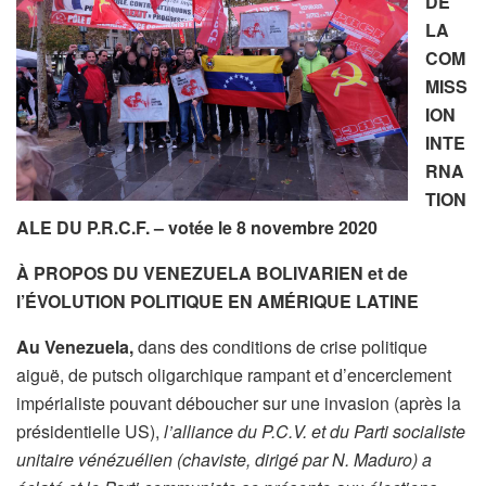
DE
LA
COM
MISS
ION
INTE
RNA
TION
ALE DU P.R.C.F. – votée le 8 novembre 2020
À PROPOS DU VENEZUELA BOLIVARIEN et de
l’ÉVOLUTION POLITIQUE EN AMÉRIQUE LATINE
Au Venezuela,
dans des conditions de crise politique
aiguë, de putsch oligarchique rampant et d’encerclement
impérialiste pouvant déboucher sur une invasion (après la
présidentielle US),
l’alliance du P.C.V. et du Parti socialiste
unitaire vénézuélien (chaviste, dirigé par N. Maduro) a