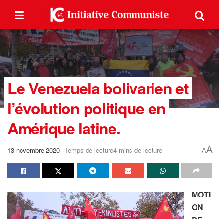
Le Venezuela bolivarien et
l’évolution politique en
Amérique latine.
A
13 novembre 2020
Temps de lecture4 mins de lecture
A
MOTI
ON