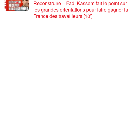
Reconstruire – Fadi Kassem fait le point sur
les grandes orientations pour faire gagner la
France des travailleurs [10′]
6 AOÛT 2026
80 ans après Hiroshima : l’impérialisme états-
unien, de l’holocauste atomique à la menace
d’extermination de la civilisation iranienne
6 AOÛT 2026
Ouf! Merci Télérama! – Par Floréal
29 JUILLET 2026
Après son 54e Congrès, où en est la CGT ? –
par Jean Pierre Page
29 JUILLET 2026
CHARGER PLUS