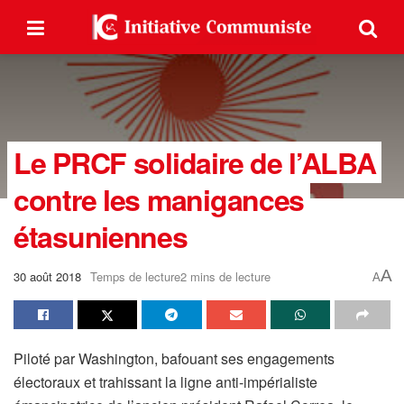
Le PRCF solidaire de l’ALBA
contre les manigances
étasuniennes
A
30 août 2018
Temps de lecture2 mins de lecture
A
Piloté par Washington, bafouant ses engagements
électoraux et trahissant la ligne anti-impérialiste