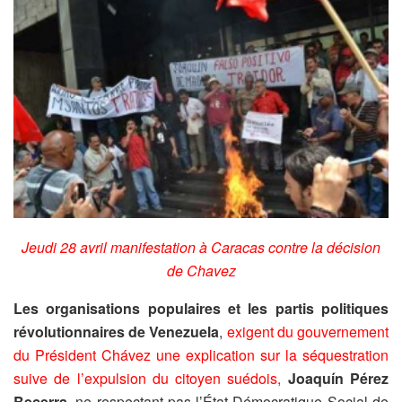
Jeudi 28 avril manifestation à Caracas contre la décision
de Chavez
Les organisations populaires et les partis politiques
révolutionnaires de Venezuela
,
exigent du gouvernement
du Président Chávez
une explication sur la séquestration
suive de l’expulsion du citoyen suédois,
Joaquín Pérez
Becerra
, ne respectant pas l’État Démocratique Social de