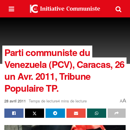
Parti communiste du
Venezuela (PCV), Caracas, 26
un Avr. 2011, Tribune
Populaire TP.
A
28 avril 2011
Temps de lecture4 mins de lecture
A