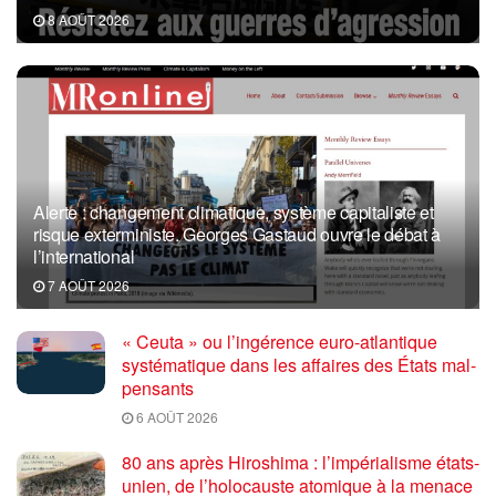
8 AOÛT 2026
Alerte : changement climatique, système capitaliste et
risque exterministe. Georges Gastaud ouvre le débat à
l’international
7 AOÛT 2026
« Ceuta » ou l’ingérence euro-atlantique
systématique dans les affaires des États mal-
pensants
6 AOÛT 2026
80 ans après Hiroshima : l’impérialisme états-
unien, de l’holocauste atomique à la menace