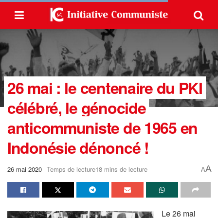
26 mai : le centenaire du PKI
célébré, le génocide
anticommuniste de 1965 en
Indonésie dénoncé !
A
26 mai 2020
Temps de lecture18 mins de lecture
A
Le 26 mai