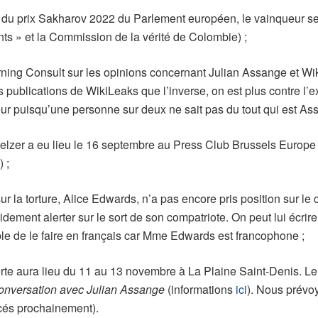
tes du prix Sakharov 2022 du Parlement européen, le vainqueur se
nts » et la Commission de la vérité de Colombie) ;
orning Consult sur les opinions concernant Julian Assange et Wi
ublications de WikiLeaks que l’inverse, on est plus contre l’ex
r puisqu’une personne sur deux ne sait pas du tout qui est Ass
Melzer a eu lieu le 16 septembre au Press Club Brussels Europe
o
) ;
r la torture, Alice Edwards, n’a pas encore pris position sur l
pidement alerter sur le sort de son compatriote. On peut lui écri
sible de le faire en français car Mme Edwards est francophone ;
erte aura lieu du 11 au 13 novembre à La Plaine Saint-Denis. L
onversation avec Julian Assange
(informations
ici
). Nous prévo
ncés prochainement).