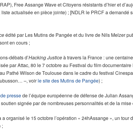
(MRAP), Free Assange Wave et Citoyens résistants d’hier et d’au
 liste actualisée en pièce jointe) ; [NDLR le PRCF a demandé so
ce
édité par Les Mutins de Pangée et du livre de Nils Melzer pub
ont en cours ;
ons-débats d’
Hacking Justice
à travers la France : une centain
sée par Attac, 80 le 7 octobre au Festival du film documentaire 
re au Pathé Wilson de Toulouse dans le cadre du festival Cines
 Aubusson… –, voir
le site des Mutins de Pangée
) ;
 de presse
de l’équipe européenne de défense de Julian Assange 
soutien signée par de nombreuses personnalités et de la mise e
 a organisé le 15 octobre l’opération « 24hAssange », un tour 
) ;