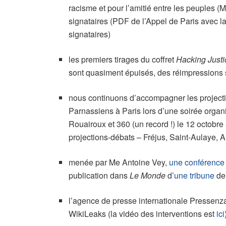
racisme et pour l’amitié entre les peuples 
signataires (PDF de l’Appel de Paris avec la
signataires)
les premiers tirages du coffret
Hacking Justi
sont quasiment épuisés, des réimpressions s
nous continuons d’accompagner les projecti
Parnassiens à Paris lors d’une soirée organi
Rouairoux et 360 (un record !) le 12 octob
projections-débats – Fréjus, Saint-Aulaye,
menée par Me Antoine Vey,
une conférence
publication dans
Le Monde
d’
une tribune
de 
l’agence de presse internationale Pressenza
WikiLeaks (la vidéo des interventions est
ici