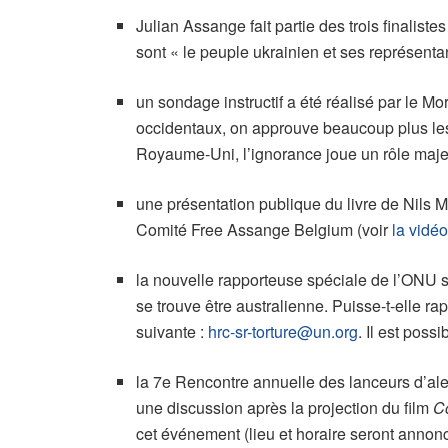
Julian Assange fait partie des trois finalis
sont « le peuple ukrainien et ses représenta
un sondage instructif a été réalisé par le M
occidentaux, on approuve beaucoup plus les p
Royaume-Uni, l’ignorance joue un rôle majeu
une présentation publique du livre de Nils 
Comité Free Assange Belgium (voir
la vidé
la nouvelle rapporteuse spéciale de l’ONU su
se trouve être australienne. Puisse-t-elle ra
suivante :
hrc-sr-torture@un.org
. Il est pos
la 7e Rencontre annuelle des lanceurs d’al
une discussion après la projection du film
C
cet événement (lieu et horaire seront anno