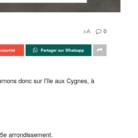
0
A
A
courriel
Partager sur Whatsapp
ournons donc sur l’île aux Cygnes, à
 15e arrondissement.