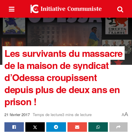
Les survivants du massacre
de la maison de syndicat
d’Odessa croupissent
depuis plus de deux ans en
prison !
A
21 février 2017
Temps de lecture3 mins de lecture
A