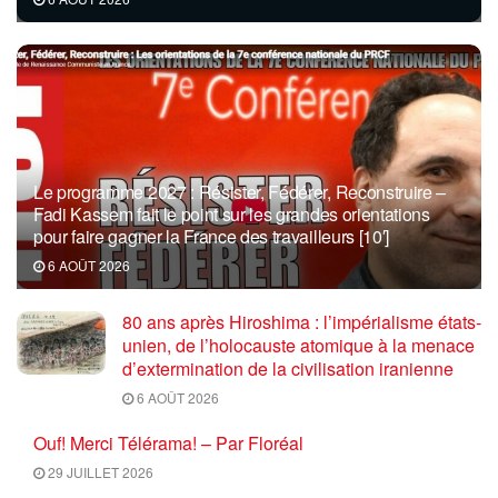
Le programme 2027 : Résister, Fédérer, Reconstruire –
Fadi Kassem fait le point sur les grandes orientations
pour faire gagner la France des travailleurs [10′]
6 AOÛT 2026
80 ans après Hiroshima : l’impérialisme états-
unien, de l’holocauste atomique à la menace
d’extermination de la civilisation iranienne
6 AOÛT 2026
Ouf! Merci Télérama! – Par Floréal
29 JUILLET 2026