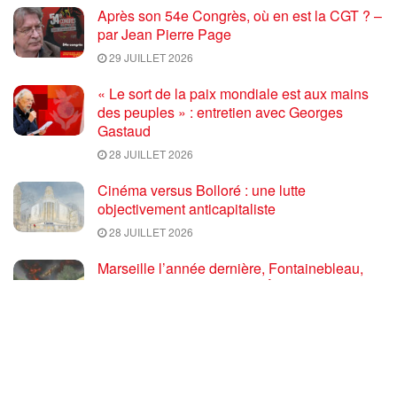
Après son 54e Congrès, où en est la CGT ? –
par Jean Pierre Page
29 JUILLET 2026
« Le sort de la paix mondiale est aux mains
des peuples » : entretien avec Georges
Gastaud
28 JUILLET 2026
Cinéma versus Bolloré : une lutte
objectivement anticapitaliste
28 JUILLET 2026
Marseille l’année dernière, Fontainebleau,
Arcachon, la Drôme et les Écrins cette année
: la France brûle sous l’incendie de l’austérité
de l’Union européenne
26 JUILLET 2026
« Cuba socialiste est la digue avancée des