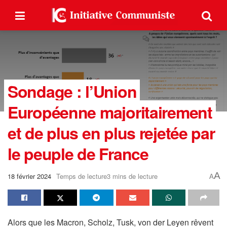
Sondage : l’Union
Européenne majoritairement
et de plus en plus rejetée par
le peuple de France
A
18 février 2024
Temps de lecture3 mins de lecture
A
Alors que les Macron, Scholz, Tusk, von der Leyen rêvent