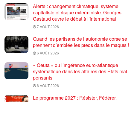
Alerte : changement climatique, système
capitaliste et risque exterministe. Georges
Gastaud ouvre le débat à l’international
7 AOÛT 2026
Quand les partisans de l’autonomie corse se
prennent d’emblée les pieds dans le maquis !
6 AOÛT 2026
« Ceuta » ou l’ingérence euro-atlantique
systématique dans les affaires des États mal-
pensants
6 AOÛT 2026
Le programme 2027 : Résister, Fédérer,
Reconstruire – Fadi Kassem fait le point sur
les grandes orientations pour faire gagner la
France des travailleurs [10′]
6 AOÛT 2026