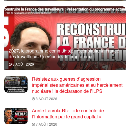
2027, le programme communiste : reconstruire la France
des travailleurs ! [demandez le programme
8 AOÛT 2026
Résistez aux guerres d’agression
impérialistes américaines et au harcèlement
nucléaire ! la déclaration de l’ILPS
8 AOÛT 2026
Annie Lacroix-Riz : « le contrôle de
l’information par le grand capital »
7 AOÛT 2026