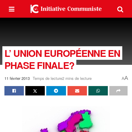
L’ UNION EUROPÉENNE EN
PHASE FINALE?
A
11 février 2013
Temps de lecture2 mins de lecture
A