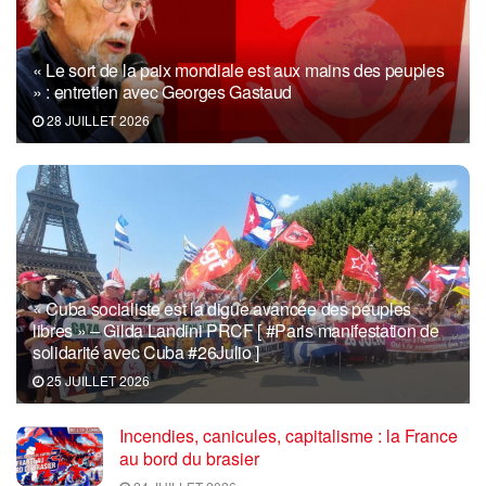
« Le sort de la paix mondiale est aux mains des peuples
» : entretien avec Georges Gastaud
28 JUILLET 2026
« Cuba socialiste est la digue avancée des peuples
libres » – Gilda Landini PRCF [ #Paris manifestation de
solidarité avec Cuba #26Julio ]
25 JUILLET 2026
Incendies, canicules, capitalisme : la France
au bord du brasier