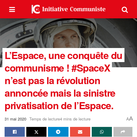
L’Espace, une conquête du
communisme ! #SpaceX
n’est pas la révolution
annoncée mais la sinistre
privatisation de l’Espace.
A
31 mai 2020
Temps de lecture4 mins de lecture
A