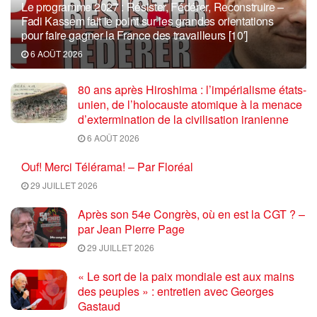
Le programme 2027 : Résister, Fédérer, Reconstruire –
Fadi Kassem fait le point sur les grandes orientations
pour faire gagner la France des travailleurs [10′]
6 AOÛT 2026
80 ans après Hiroshima : l’impérialisme états-
unien, de l’holocauste atomique à la menace
d’extermination de la civilisation iranienne
6 AOÛT 2026
Ouf! Merci Télérama! – Par Floréal
29 JUILLET 2026
Après son 54e Congrès, où en est la CGT ? –
par Jean Pierre Page
29 JUILLET 2026
« Le sort de la paix mondiale est aux mains
des peuples » : entretien avec Georges
Gastaud