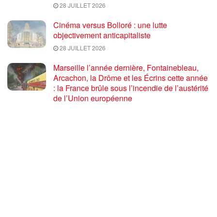
28 JUILLET 2026
Cinéma versus Bolloré : une lutte
objectivement anticapitaliste
28 JUILLET 2026
Marseille l’année dernière, Fontainebleau,
Arcachon, la Drôme et les Écrins cette année
: la France brûle sous l’incendie de l’austérité
de l’Union européenne
26 JUILLET 2026
« Cuba socialiste est la digue avancée des
peuples libres » – Gilda Landini PRCF [
#Paris manifestation de solidarité avec Cuba
#26Julio ]
25 JUILLET 2026
Incendies, canicules, capitalisme : la France
au bord du brasier
24 JUILLET 2026