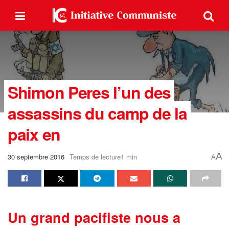
Shimon Peres l’un des
assassins du camp de la
paix en
A
30 septembre 2016
Temps de lecture1 min
A
Un grand pacifiste nous a