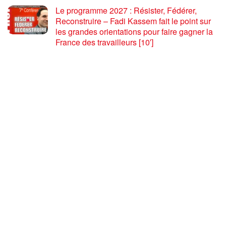
Le programme 2027 : Résister, Fédérer,
Reconstruire – Fadi Kassem fait le point sur
les grandes orientations pour faire gagner la
France des travailleurs [10′]
6 AOÛT 2026
80 ans après Hiroshima : l’impérialisme états-
unien, de l’holocauste atomique à la menace
d’extermination de la civilisation iranienne
6 AOÛT 2026
Ouf! Merci Télérama! – Par Floréal
29 JUILLET 2026
Après son 54e Congrès, où en est la CGT ? –
par Jean Pierre Page
29 JUILLET 2026
CHARGER PLUS