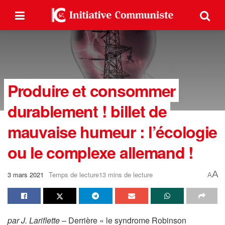
Produire et consommer
durablement ! billet de
mauvaise humeur : l’écologie
ou le complexe allemand !
A
3 mars 2021
Temps de lecture13 mins de lecture
A
par J. Lariflette
– Derrière « le syndrome Robinson