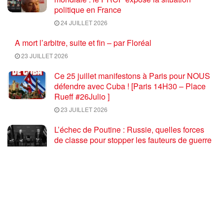
politique en France
24 JUILLET 2026
A mort l’arbitre, suite et fin – par Floréal
23 JUILLET 2026
Ce 25 juillet manifestons à Paris pour NOUS
défendre avec Cuba ! [Paris 14H30 – Place
Rueff #26Julio ]
23 JUILLET 2026
L’échec de Poutine : Russie, quelles forces
de classe pour stopper les fauteurs de guerre
euro atlantiques ?
23 JUILLET 2026
Coupe du monde de football 2026 : une fin
salutaire pour une compétition délétère
23 JUILLET 2026