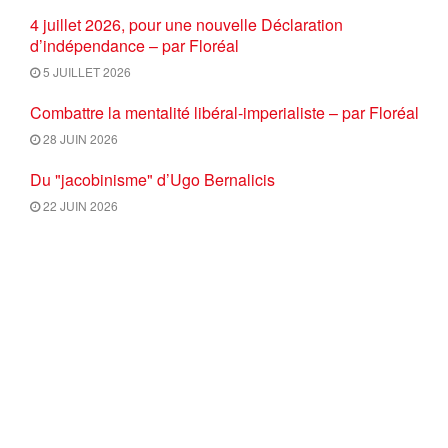
4 juillet 2026, pour une nouvelle Déclaration
d’indépendance – par Floréal
5 JUILLET 2026
Combattre la mentalité libéral-imperialiste – par Floréal
28 JUIN 2026
Du "jacobinisme" d’Ugo Bernalicis
22 JUIN 2026
Petit résumé de la pensée Onfray à l’usage des amis de
la forêt française
19 JUIN 2026
ILLUSIONS MOLDAVES ET
PERSPECTIVES EUROPÉENNES
11 JUIN 2026
CHARGER PLUS