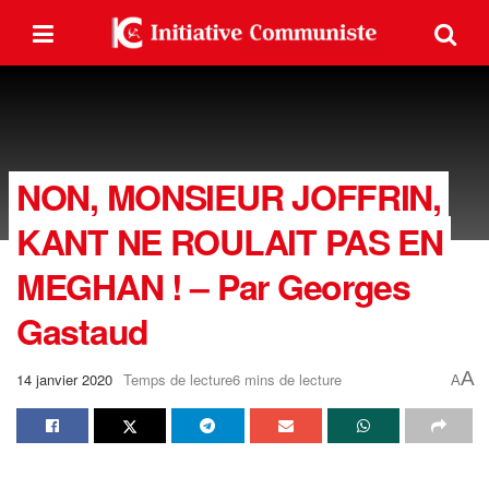
NON, MONSIEUR JOFFRIN,
KANT NE ROULAIT PAS EN
MEGHAN ! – Par Georges
Gastaud
A
14 janvier 2020
Temps de lecture6 mins de lecture
A