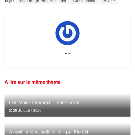
Tags:
Billet rouge-Pôle Positions
Communiste
PRCF?
- -
A lire sur le même thème
Ouf! Merci Télérama! – Par Floréal
29 JUILLET 2026
A mort l’arbitre, suite et fin – par Floréal