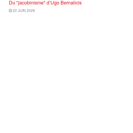
Du "jacobinisme" d’Ugo Bernalicis
22 JUIN 2026
Petit résumé de la pensée Onfray à l’usage des amis de
la forêt française
19 JUIN 2026
ILLUSIONS MOLDAVES ET
PERSPECTIVES EUROPÉENNES
11 JUIN 2026
CHARGER PLUS
Comité de rédaction et CGU