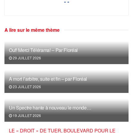
- -
A lire sur le même thème
Ouf! Merci Télérama! – Par Floréal
29 JUILLET 2026
A mort l’arbitre, suite et fin – par Floréal
23 JUILLET 2026
Un Spectre hante à nouveau le monde…
19 JUILLET 2026
LE « DROIT » DE TUER, BOULEVARD POUR LE