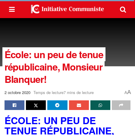
École: un peu de tenue
républicaine, Monsieur
Blanquer!
A
2 octobre 2020
Temps de lecture7 mins de lecture
A
ÉCOLE: UN PEU DE
TENUE
RÉPUBLICAINE
,