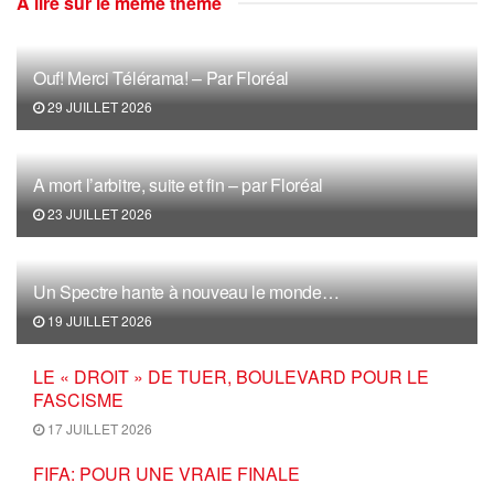
A lire sur le même thème
Ouf! Merci Télérama! – Par Floréal
29 JUILLET 2026
A mort l’arbitre, suite et fin – par Floréal
23 JUILLET 2026
Un Spectre hante à nouveau le monde…
19 JUILLET 2026
LE « DROIT » DE TUER, BOULEVARD POUR LE
FASCISME
17 JUILLET 2026
FIFA: POUR UNE VRAIE FINALE