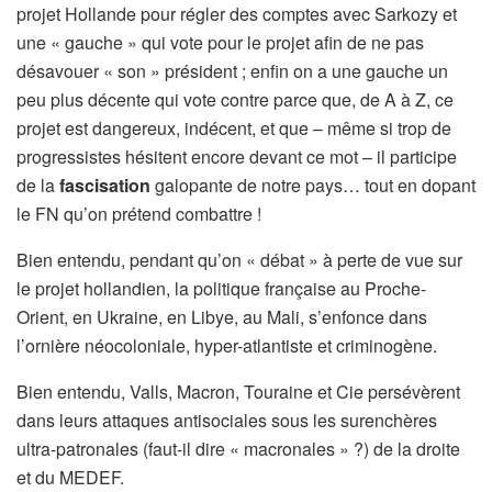
projet Hollande pour régler des comptes avec Sarkozy et
une « gauche » qui vote pour le projet afin de ne pas
désavouer « son » président ; enfin on a une gauche un
peu plus décente qui vote contre parce que, de A à Z, ce
projet est dangereux, indécent, et que – même si trop de
progressistes hésitent encore devant ce mot – il participe
de la
fascisation
galopante de notre pays… tout en dopant
le FN qu’on prétend combattre !
Bien entendu, pendant qu’on « débat » à perte de vue sur
le projet hollandien, la politique française au Proche-
Orient, en Ukraine, en Libye, au Mali, s’enfonce dans
l’ornière néocoloniale, hyper-atlantiste et criminogène.
Bien entendu, Valls, Macron, Touraine et Cie persévèrent
dans leurs attaques antisociales sous les surenchères
ultra-patronales (faut-il dire « macronales » ?) de la droite
et du MEDEF.