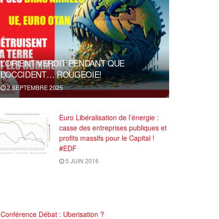
L’ORIENT VERDIT PENDANT QUE
L’OCCIDENT… ROUGEOIE!
2 SEPTEMBRE 2025
Euro Libéralisation de l’énergie :
casse des entreprises publiques et
profits massifs pour le Capital !
#EDF
5 JUIN 2016
Conférence Débat : Uberisation ?