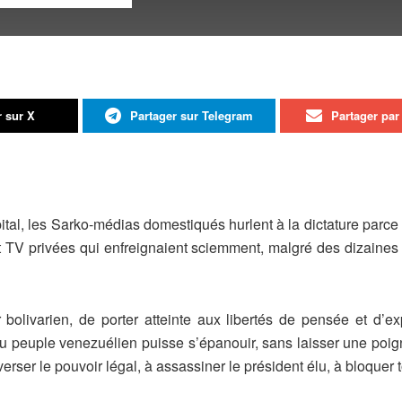
r sur X
Partager sur Telegram
Partager par 
al, les Sarko-médias domestiqués hurlent à la dictature parc
et TV privées qui enfreignaient sciemment, malgré des dizaines d
bolivarien, de porter atteinte aux libertés de pensée et d’exp
du peuple venezuélien puisse s’épanouir, sans laisser une po
erser le pouvoir légal, à assassiner le président élu, à bloquer