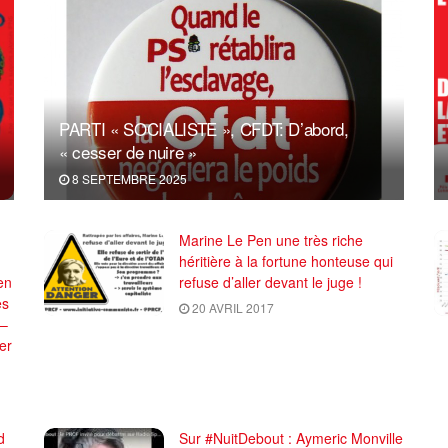
PARTI « SOCIALISTE », CFDT: D’abord,
« cesser de nuire »
8 SEPTEMBRE 2025
Marine Le Pen une très riche
héritière à la fortune honteuse qui
en
refuse d’aller devant le juge !
es
20 AVRIL 2017
 –
er
d
Sur #NuitDebout : Aymeric Monville