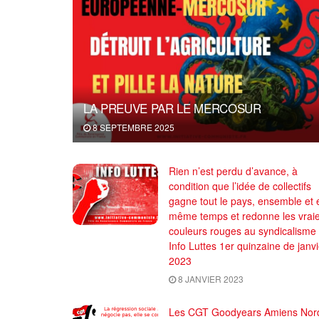
LA PREUVE PAR LE MERCOSUR
8 SEPTEMBRE 2025
Rien n’est perdu d’avance, à
condition que l’idée de collectifs
gagne tout le pays, ensemble et 
même temps et redonne les vrai
couleurs rouges au syndicalisme
Info Luttes 1er quinzaine de janvi
2023
8 JANVIER 2023
Les CGT Goodyears Amiens Nor