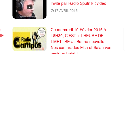
invité par Radio Sputnik #vidéo
17 AVRIL 2016
n
Ce mercredi 10 Février 2016 à
IE
18H30, C’EST « L’HEURE DE
L’METTRE » : Bonne nouvelle !
Nos camarades Elsa et Salah vont
avoir un bébé !
9 FÉVRIER 2016
CHARGER PLUS
 de rédaction et CGU
PRCF (Pôle de Renaissance Communiste en France