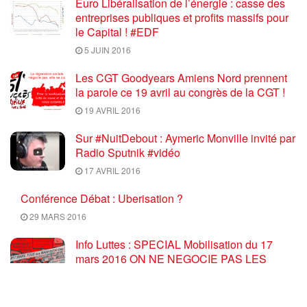
Euro Libéralisation de l’énergie : casse des
entreprises publiques et profits massifs pour
le Capital ! #EDF
5 JUIN 2016
Les CGT Goodyears Amiens Nord prennent
la parole ce 19 avril au congrès de la CGT !
19 AVRIL 2016
Sur #NuitDebout : Aymeric Monville invité par
Radio Sputnik #vidéo
17 AVRIL 2016
Conférence Débat : Uberisation ?
29 MARS 2016
Info Luttes : SPECIAL Mobilisation du 17
mars 2016 ON NE NEGOCIE PAS LES
RECULS, RETRAIT TOTAL du PROJET U.E.
/ El Khomri
17 MARS 2016