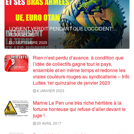
L’ORIENT VERDIT PENDANT QUE L’OCCIDENT…
ROUGEOIE!
2 SEPTEMBRE 2025
Rien n’est perdu d’avance, à condition que
l’idée de collectifs gagne tout le pays,
ensemble et en même temps et redonne les
vraies couleurs rouges au syndicalisme – Info
Luttes 1er quinzaine de janvier 2023
8 JANVIER 2023
Marine Le Pen une très riche héritière à la
fortune honteuse qui refuse d’aller devant le
juge !
20 AVRIL 2017