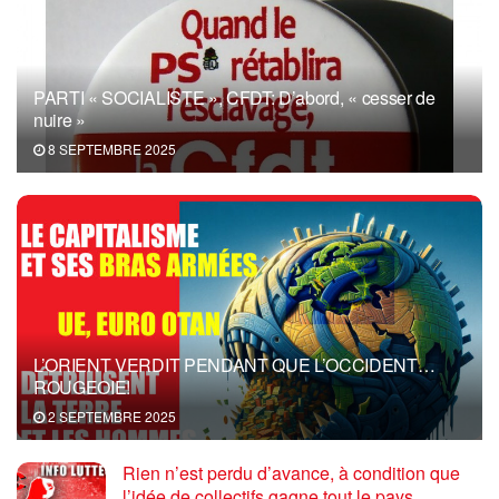
PARTI « SOCIALISTE », CFDT: D’abord, « cesser de
nuire »
8 SEPTEMBRE 2025
L’ORIENT VERDIT PENDANT QUE L’OCCIDENT…
ROUGEOIE!
2 SEPTEMBRE 2025
Rien n’est perdu d’avance, à condition que
l’idée de collectifs gagne tout le pays,