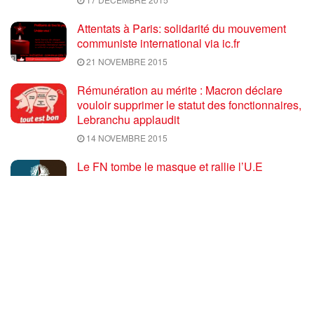
Attentats à Paris: solidarité du mouvement
communiste international via ic.fr
21 NOVEMBRE 2015
Rémunération au mérite : Macron déclare
vouloir supprimer le statut des fonctionnaires,
Lebranchu applaudit
14 NOVEMBRE 2015
Le FN tombe le masque et rallie l’U.E
7 NOVEMBRE 2015
Après la Grèce, Coup d’état à la portugaise…
3 NOVEMBRE 2015
Forum contre la guerre impérialiste et l’OTAN
– Madrid 6-8 novembre 2015
3 NOVEMBRE 2015