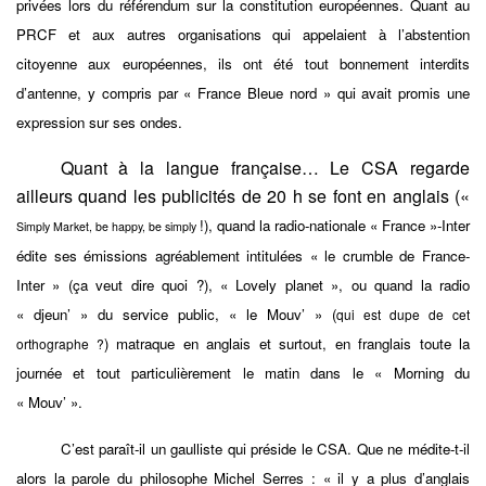
privées lors du référendum sur la constitution européennes. Quant au
PRCF et aux autres organisations qui appelaient à l’abstention
citoyenne aux européennes, ils ont été tout bonnement interdits
d’antenne, y compris par « France Bleue nord » qui avait promis une
expression sur ses ondes.
Quant à la langue française… Le CSA regarde
ailleurs quand les publicités de 20 h se font en anglais («
!), quand la radio-nationale « France »-Inter
Simply Market, be happy, be simply
édite ses émissions agréablement intitulées « le crumble de France-
Inter » (ça veut dire quoi ?), « Lovely planet », ou quand la radio
« djeun’ »
du service public, « le Mouv’ » (
qui est dupe de cet
) matraque en anglais et surtout, en franglais toute la
orthographe ?
journée et tout particulièrement le matin dans le « Morning du
« Mouv’ ».
C’est paraît-il un gaulliste qui préside le CSA. Que ne médite-t-il
alors la parole du philosophe Michel Serres : « il y a plus d’anglais