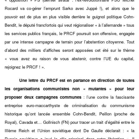
Rocard va co-gérer l’emprunt Sarko avec Juppé !), et alors que le
pouvoir est de plus en plus visible derrière le guignol politique Cohn-
Bendit, le député francfortois qui veut régionaliser « à l’allemande » tous
les services publics français, le PRCF poursuit son offensive, engagée
par une intense campagne de terrain pour l’abstention citoyenne. Tout
d’abord des milliers d’affiches seront apposées cet été sur le thème
« vous avez eu raison de vous abstenir, contre l’UE du capital,
rejoignez le PRCF ! ».
Une lettre du PRCF est en partance en direction de toutes
les organisations communistes non « mutantes » pour leur
proposer deux campagnes communes
: l’une contre la fascisante
entreprise euro-maccarthyste de criminalisation du communisme
historique qu’ont lancée ensemble Cohn-Bendit, Peillon (proche de
Royal), Cavada et… Gollnisch (FN) pour tracer un trait d’égalité entre le
IIIème Reich et l’Union soviétique dont De Gaulle déclarait : « la
Russie soviétique a joué le rôle principal dans notre libération ». Il