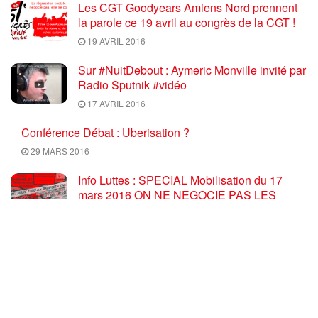
Les CGT Goodyears Amiens Nord prennent
la parole ce 19 avril au congrès de la CGT !
19 AVRIL 2016
Sur #NuitDebout : Aymeric Monville invité par
Radio Sputnik #vidéo
17 AVRIL 2016
Conférence Débat : Uberisation ?
29 MARS 2016
Info Luttes : SPECIAL Mobilisation du 17
mars 2016 ON NE NEGOCIE PAS LES
RECULS, RETRAIT TOTAL du PROJET U.E.
/ El Khomri
17 MARS 2016
Ce mercredi 10 Février 2016 à 18H30,
C’EST « L’HEURE DE L’METTRE » : Bonne
nouvelle ! Nos camarades Elsa et Salah vont
avoir un bébé !