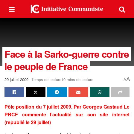
Face à la Sarko-guerre contre
le peuple de France
A
29 juillet 2009
Temps de lecture10 mins de lecture
A
Pôle position du 7 juillet 2009. Par Georges Gastaud Le
PRCF commente l’actualité sur son site internet
(republié le 29 juillet)