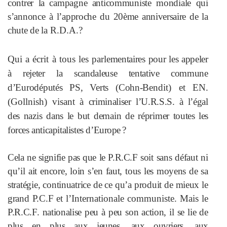
contrer la campagne anticommuniste mondiale qui
s’annonce à l’approche
du 20ème anniversaire de la
chute de
la R.D.A.?
Qui a écrit à tous les par
lementaires pour les appeler
à rejeter la scandaleuse tentative commune
d’Eurodéputés PS, Verts (Cohn-
Bendit) et EN.
(Gollnish) visant à
criminaliser l’U.R.S.S. à l’égal
des
nazis dans le but demain de réprimer
toutes les
forces anticapitalistes d’Eur
ope ?
Cela ne signifie pas que le P.R.C.F
soit sans défaut ni
qu’il ait encore,
loin s’en faut, tous les moyens de sa
stratégie, continuatrice de ce qu’a produit de mieux le
grand P.C.F et
l’Internationale communiste. Mais
le
P.R.C.F. nationalise peu à peu son action, il se lie de
plus en plus aux
jeunes, aux ouvriers, aux