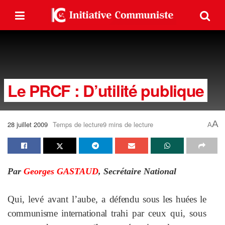
Le PRCF : D’utilité publique
A
28 juillet 2009
Temps de lecture9 mins de lecture
A
Par
Georges GASTAUD
,
Secrétaire National
Qui, levé avant l’aube, a
défendu sous les huées le
communisme international
trahi par ceux qui, sous