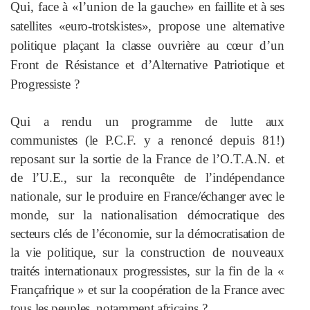
Qui, face à «l’union de la gauche»
en faillite et à ses
satellites «euro-
trotskistes», propose une alternative
politique plaçant la classe ouvrière
au cœur d’un
Front de Résistance et
d’Alternative Patriotique et
Progress
iste ?
Qui a rendu un programme de
lutte aux
communistes (le P.C.F. y a
renoncé depuis 81!)
reposant sur la sortie de la France de l’O.T.A.N. et
de
l’U.E., sur la reconquête de l’indép
endance
nationale, sur le produire
en France/échanger avec le
monde,
sur la nationalisation démocratique
des
secteurs clés de l’économie, sur la
démocratisation de
la vie politique,
sur la construction de nouveaux
traités internationaux progressistes,
sur la fin de la «
Françafrique » et sur
la coopération de la France avec
tous
les peuples, notamment africains ?