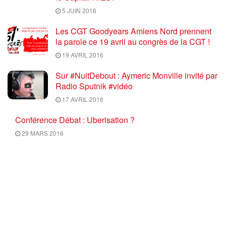
5 JUIN 2016
Les CGT Goodyears Amiens Nord prennent
la parole ce 19 avril au congrès de la CGT !
19 AVRIL 2016
Sur #NuitDebout : Aymeric Monville invité par
Radio Sputnik #vidéo
17 AVRIL 2016
Conférence Débat : Uberisation ?
29 MARS 2016
Info Luttes : SPECIAL Mobilisation du 17
mars 2016 ON NE NEGOCIE PAS LES
RECULS, RETRAIT TOTAL du PROJET U.E.
/ El Khomri
17 MARS 2016
Ce mercredi 10 Février 2016 à 18H30,