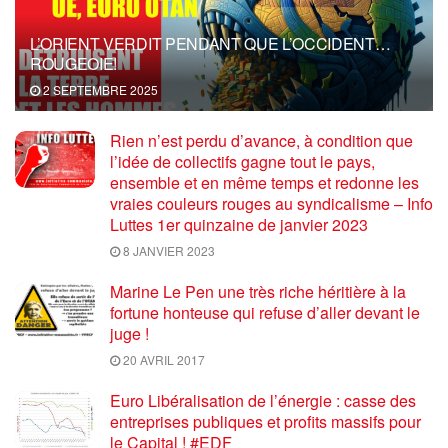
L’ORIENT VERDIT PENDANT QUE L’OCCIDENT…
ROUGEOIE!
2 SEPTEMBRE 2025
Rien n’est perdu d’avance, à condition que
l’idée de collectifs gagne tout le pays,
ensemble et en même temps et redonne les
vraies couleurs rouges au syndicalisme – Info
Luttes 1er quinzaine de janvier 2023
8 JANVIER 2023
Marine Le Pen une très riche héritière à la
fortune honteuse qui refuse d’aller devant le
juge !
20 AVRIL 2017
Euro Libéralisation de l’énergie : casse des
entreprises publiques et profits massifs pour
le Capital ! #EDF