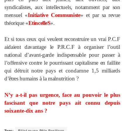
syndicalistes,
aux intellectuels, notamment par son
mensuel «
Initiative Communiste
» et
par sa revue
théorique «
EtincelleS
».
Et si tous ceux qui veulent reconst
ruire un vrai P.C.F
aidaient davantage le P.R.C.F à organiser l’outil
national d’avant-garde indispensable pour passer à
l’offensive contre le pourrissant capitalisme en faillite
qui
détruit notre pays et condamne 1,5
milliards
d’êtres humains à la malnu
trition ?
N’y a-t-il pas urgence, face au pouvoir le plus
fascisant que notre pays ait connu depuis
soixante-dix ans ?
Tags:
Billet rouge-Pôle Positions