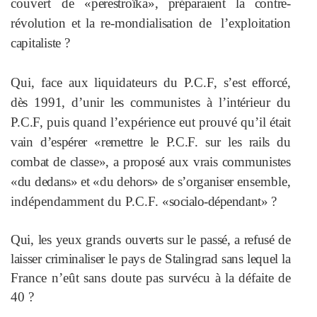
couvert de
«perestroïka», préparaient la contre-
révolution et la re-mondialisation de
l’exploitation
capitaliste ?
Qui, face aux liquidateurs du P.C.F,
s’est efforcé,
dès 1991, d’unir les comm
unistes à l’intérieur du
P.C.F, puis
quand l’expérience eut prouvé qu’il
était
vain d’espérer «remettre le P.C.F. sur les rails du
combat de classe», a
proposé aux vrais communistes
«du
dedans» et «du dehors» de s’organiser
ensemble,
indépendamment du P.C.F.
«socialo-dépendant» ?
Qui, les yeux grands ouverts sur le
passé, a refusé de
laisser criminaliser le pays de Stalingrad sans lequel la
France n’eût sans doute pas survécu à
la défaite de
40 ?