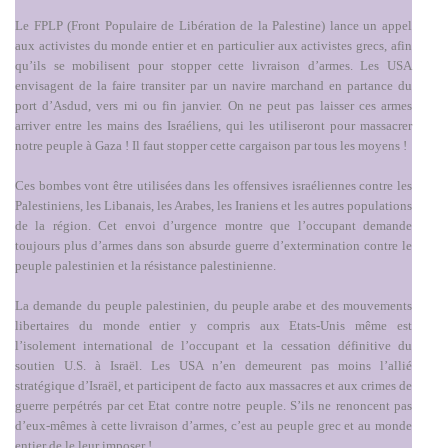
Le FPLP (Front Populaire de Libération de la Palestine) lance un appel
aux activistes du monde entier et en particulier aux activistes grecs, afin
qu’ils se mobilisent pour stopper cette livraison d’armes. Les USA
envisagent de la faire transiter par un navire marchand en partance du
port d’Asdud, vers mi ou fin janvier. On ne peut pas laisser ces armes
arriver entre les mains des Israéliens, qui les utiliseront pour massacrer
notre peuple à Gaza ! Il faut stopper cette cargaison par tous les moyens !
Ces bombes vont être utilisées dans les offensives israéliennes contre les
Palestiniens, les Libanais, les Arabes, les Iraniens et les autres populations
de la région. Cet envoi d’urgence montre que l’occupant demande
toujours plus d’armes dans son absurde guerre d’extermination contre le
peuple palestinien et la résistance palestinienne.
La demande du peuple palestinien, du peuple arabe et des mouvements
libertaires du monde entier y compris aux Etats-Unis même est
l’isolement international de l’occupant et la cessation définitive du
soutien U.S. à Israël. Les USA n’en demeurent pas moins l’allié
stratégique d’Israël, et participent de facto aux massacres et aux crimes de
guerre perpétrés par cet Etat contre notre peuple. S’ils ne renoncent pas
d’eux-mêmes à cette livraison d’armes, c’est au peuple grec et au monde
entier de le leur imposer !