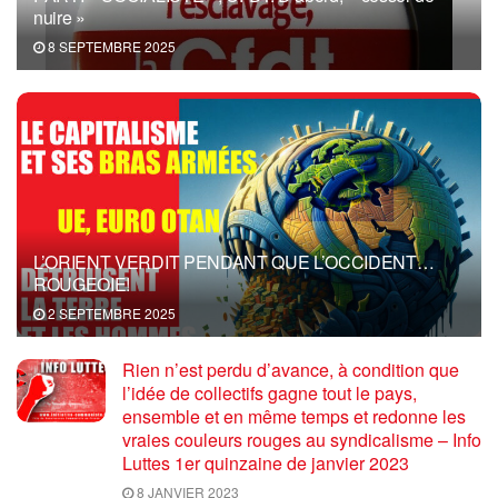
nuire »
8 SEPTEMBRE 2025
L’ORIENT VERDIT PENDANT QUE L’OCCIDENT…
ROUGEOIE!
2 SEPTEMBRE 2025
Rien n’est perdu d’avance, à condition que
l’idée de collectifs gagne tout le pays,
ensemble et en même temps et redonne les
vraies couleurs rouges au syndicalisme – Info
Luttes 1er quinzaine de janvier 2023
8 JANVIER 2023