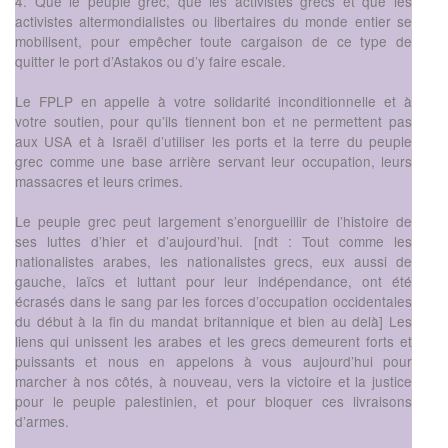
4. Que le peuple grec, que les activistes grecs et que les
activistes altermondialistes ou libertaires du monde entier se
mobilisent, pour empêcher toute cargaison de ce type de
quitter le port d’Astakos ou d’y faire escale.
Le FPLP en appelle à votre solidarité inconditionnelle et à
votre soutien, pour qu’ils tiennent bon et ne permettent pas
aux USA et à Israël d’utiliser les ports et la terre du peuple
grec comme une base arrière servant leur occupation, leurs
massacres et leurs crimes.
Le peuple grec peut largement s’enorgueillir de l’histoire de
ses luttes d’hier et d’aujourd’hui. [ndt : Tout comme les
nationalistes arabes, les nationalistes grecs, eux aussi de
gauche, laïcs et luttant pour leur indépendance, ont été
écrasés dans le sang par les forces d’occupation occidentales
du début à la fin du mandat britannique et bien au delà] Les
liens qui unissent les arabes et les grecs demeurent forts et
puissants et nous en appelons à vous aujourd’hui pour
marcher à nos côtés, à nouveau, vers la victoire et la justice
pour le peuple palestinien, et pour bloquer ces livraisons
d’armes.