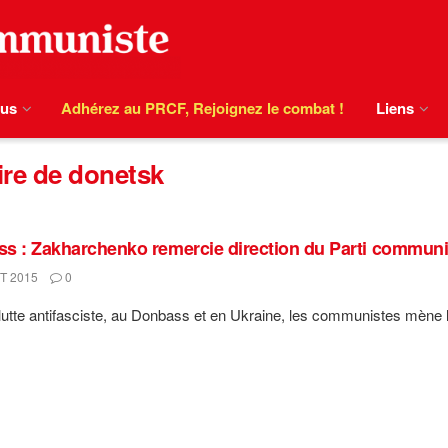
ous
Adhérez au PRCF, Rejoignez le combat !
Liens
ire de donetsk
s : Zakharchenko remercie direction du Parti communi
T 2015
0
lutte antifasciste, au Donbass et en Ukraine, les communistes mène l