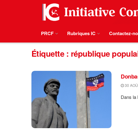
PRCF
Rubriques IC
Contactez-n
Étiquette :
république popula
Donbas
30 AOÛ
Dans la 