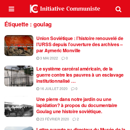
Étiquette :
goulag
Union Soviétique : l’histoire renouvelé de
l’URSS depuis l’ouverture des archives –
par Aymeric Monville
3 MAI 2022
0
Le système carcéral américain, de la
guerre contre les pauvres à un esclavage
institutionnalisé …
16 JUILLET 2020
0
Une pierre dans notre jardin ou une
lapidation? à propos du documentaire
Goulag une histoire soviétique.
23 FÉVRIER 2020
2
Lettre ouverte au directeur du Musée de la