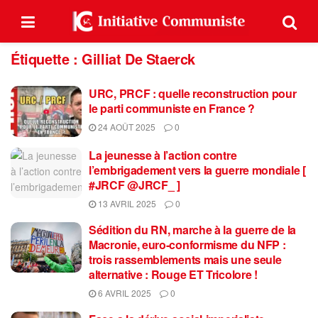
Étiquette :
Gilliat De Staerck
URC, PRCF : quelle reconstruction pour
le parti communiste en France ?
24 AOÛT 2025
0
La jeunesse à l’action contre
l’embrigadement vers la guerre mondiale [
#JRCF @JRCF_ ]
13 AVRIL 2025
0
Sédition du RN, marche à la guerre de la
Macronie, euro-conformisme du NFP :
trois rassemblements mais une seule
alternative : Rouge ET Tricolore !
6 AVRIL 2025
0