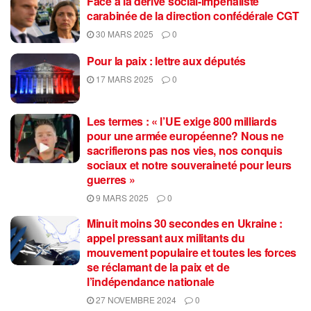
Face a la dérive social-imperialiste
carabinée de la direction confédérale CGT
30 MARS 2025
0
Pour la paix : lettre aux députés
17 MARS 2025
0
Les termes : « l’UE exige 800 milliards
pour une armée européenne? Nous ne
sacrifierons pas nos vies, nos conquis
sociaux et notre souveraineté pour leurs
guerres »
9 MARS 2025
0
Minuit moins 30 secondes en Ukraine :
appel pressant aux militants du
mouvement populaire et toutes les forces
se réclamant de la paix et de
l’indépendance nationale
27 NOVEMBRE 2024
0