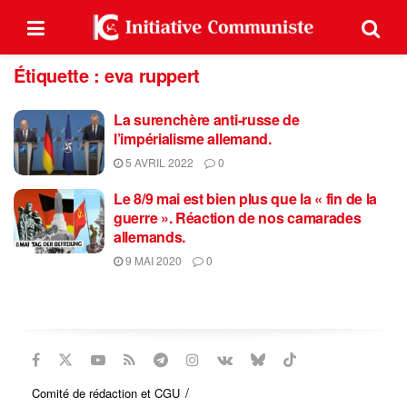
Étiquette :
eva ruppert
La surenchère anti-russe de
l’impérialisme allemand.
5 AVRIL 2022
0
Le 8/9 mai est bien plus que la « fin de la
guerre ». Réaction de nos camarades
allemands.
9 MAI 2020
0
Comité de rédaction et CGU