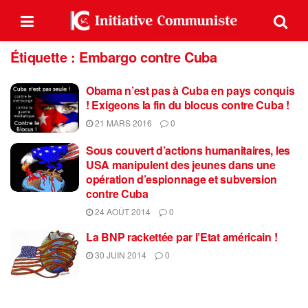
Étiquette :
Embargo contre Cuba
Obama n’est pas à Cuba en pays conquis
! Exigeons la fin du blocus contre Cuba !
21 MARS 2016
0
Sous couvert d’actions humanitaires, les
USA manipulent des jeunes dans une
opération d’espionnage et subversion
contre Cuba
24 AOÛT 2014
0
La BNP rackettée par l’Etat américain !
30 JUIN 2014
0