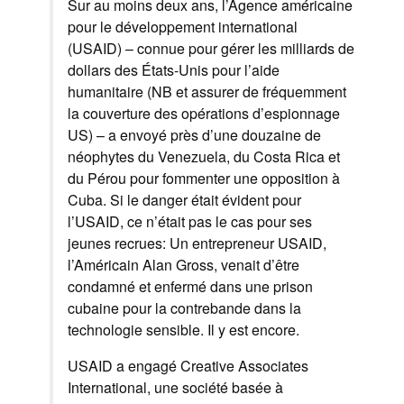
Sur au moins
deux ans,
l’Agence américaine
pour
le développement international
(USAID)
–
connue
pour gérer l
es milliards de
dollars
des États-Unis
pour l’aide
humanitaire (NB et assurer de fréquemment
la couverture des opérations d’espionnage
US)
–
a envoyé
près d’une douzaine
de
néophytes
du Venezuela
, du Costa Rica
et
du Pérou
pour fommenter
une opposition
à
Cuba
. Si l
e danger
était évident pour
l’USAID
,
ce n’était pas le cas pour ses
jeunes recrues
:
Un entrepreneur
USAID
,
l’Américain Alan
Gross,
venait d’être
condamné et enfermé
dans une prison
cubaine
pour la contrebande
dans la
technologie
sensible
.
Il
y est
encore
.
USAID
a engagé
Creative
Associates
International
,
une société basée à