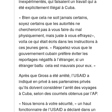
inexpérimentés
,
qui faisaient
un travail qui
a
été explicitement
illégal
à Cuba
.
«
Bien que cela ne soit jamais certains,
soyez certains
que les autorités
ne
chercheront pas à
vous faire du mal
physiquement
,
mais juste à vous effrayez
»,
voila ce qui était écris dans les instructions à
ces jeunes gens
.
«
Rappelez-vous que
le
gouvernement cubain
préfère
éviter les
reportages
négatifs
à l’étranger
,
si
un
étranger
battu
cela
est mauvais pour eux
. »
Après
que Gross
a été arrêté
, l’USAID
a
indiqué en privé
à ses partenaires privés
qu’ils
doivent
considérer l’arrêt des
voyages
à
Cuba
,
selon
des courriels
obtenus par
l’AP
.
«
Nous tenons à
votre sécurité
, »
un haut
fonctionnaire
de l’USAID
a déclaré dans
un