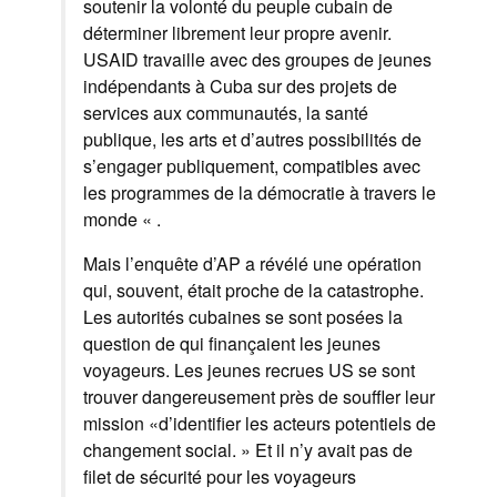
soutenir
la volonté
du peuple cubain
de
déterminer librement leur
propre avenir
.
USAID
travaille avec des groupes
de jeunes
indépendants
à Cuba
sur des projets
de
services aux communautés
,
la santé
publique
,
les
arts
et d’autres possibilités
de
s’engager
publiquement
,
compatibles avec
les programmes
de la démocratie
à travers le
monde
«
.
Mais l’enquête d’AP
a révélé
une opération
qui, souvent,
était proche de
​​la catastrophe.
Les autorités cubaines
se sont posées la
question de qui
finançaient les jeunes
voyageurs
.
Les
jeunes recrues US
se sont
trouver dangereusement
près de
souffler
leur
mission
«d’identifier
les acteurs
potentiels
de
changement
social.
»
Et
il n’y avait pas
de
filet de sécurité
pour les voyageurs