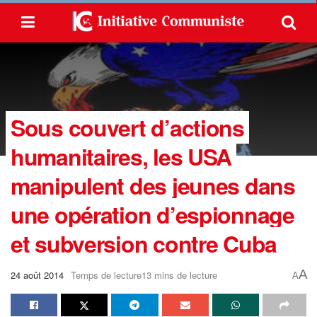
Sous couvert d’actions
humanitaires, les USA
manipulent des jeunes dans
une opération d’espionnage
et subversion contre Cuba
A
24 août 2014
Temps de lecture13 mins de lecture
A