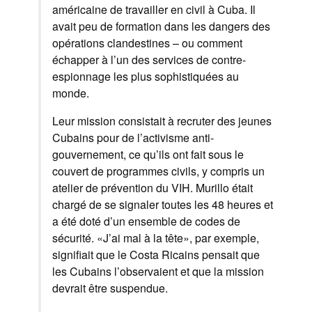
américaine
de travailler
en civil
à Cuba
.
Il
avait
peu de formation
dans les
dangers des
opérations
clandestines
–
ou comment
échapper à
l’un des services
de contre-
espionnage
les plus
sophistiquées au
monde
.
Leur
mission consistait à
recruter des jeunes
Cubains
pour de l’activisme
anti-
gouvernement,
ce qu’ils ont fait
sous le
couvert de
programmes
civils
, y compris
un
atelier
de prévention du VIH
.
Murillo
était
chargé de se signaler
toutes les 48 heures
et
a été
doté d’
un ensemble de codes
de
sécurité
.
«J’ai
mal à la tête
», par exemple,
signifiait que le Costa Ricains pensait
que
les
Cubains
l’observaient
et que
la mission
devrait être suspendue
.