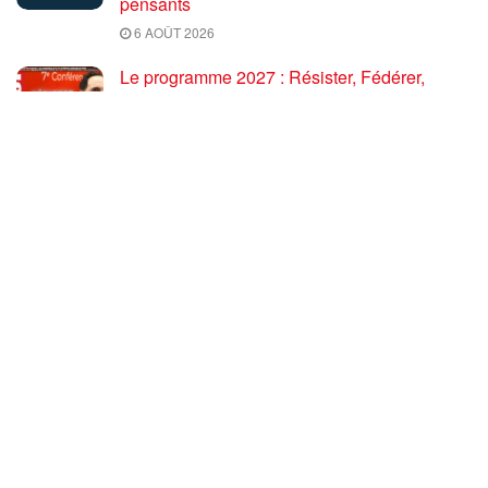
pensants
6 AOÛT 2026
Le programme 2027 : Résister, Fédérer,
Reconstruire – Fadi Kassem fait le point sur
les grandes orientations pour faire gagner la
France des travailleurs [10′]
6 AOÛT 2026
80 ans après Hiroshima : l’impérialisme états-
unien, de l’holocauste atomique à la menace
d’extermination de la civilisation iranienne
6 AOÛT 2026
Ouf! Merci Télérama! – Par Floréal
29 JUILLET 2026
Après son 54e Congrès, où en est la CGT ? –
par Jean Pierre Page
29 JUILLET 2026