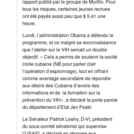
rapport publié par
le groupe de
Murillo
.
Pour
tous les risques
,
certaines jeunes recrues
ont été payés
aussi peu que
$ 5,41
une
heure
.
Lundi,
l’administration Obama
a défendu le
programme
, et ce
malgré sa reconnaissance
que
l’
atelier sur le VIH
servait
un double
objectif
.
« Cela a permis de soutenir la socité
civile cubaine (NB pour parler clair
l’opération d’espionnage)
,
tout en offrant
comme avantage secondaire
de répondre
aux
désirs des
Cubains
d’avoirs des
informations et de
la
formation
sur
la
prévention du VIH
», a déclaré
la porte-parole
du département d’Etat
Jen
Psaki
.
Le
Sénateur Patrick
Leahy
,
D-
Vt,
président
du
sous-comité sénatorial
qui supervise
l’USAID
, a déclaré
en réponse
aux