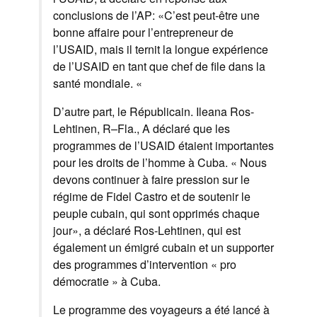
conclusions de
l’
AP:
«
C’est peut-être
une
bonne affaire pour
l’entrepreneur de
l’USAID
,
mais il
ternit
la longue expérience
de l’USAID
en tant que
chef de file dans
la
santé mondiale
.
«
D’autre part
,
le Républicain
.
Ileana
Ros-
Lehtinen
,
R
–
Fla.,
A déclaré que les
programmes de l’USAID
étaient importantes
pour
les droits de
l’homme à Cuba
.
«
Nous
devons continuer à
faire pression sur le
régime de Fidel Castro
et de soutenir
le
peuple cubain
,
qui
sont opprimés
chaque
jour
», a déclaré
Ros-Lehtinen
, qui est
également un émigré cubain et un supporter
des programmes d’intervention « pro
démocratie » à Cuba.
Le programme
des
voyageurs
a été lancé
à