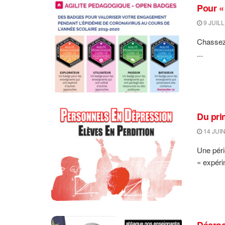
Pour «
9 JUILL
Chassez 
...
Du pri
14 JUIN
Une péri
« expéri
Décroc