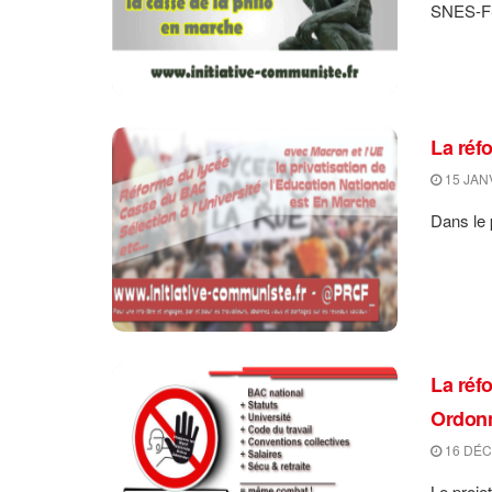
SNES-FSU
La réf
15 JAN
Dans le 
La réf
Ordonn
16 DÉC
Le proje