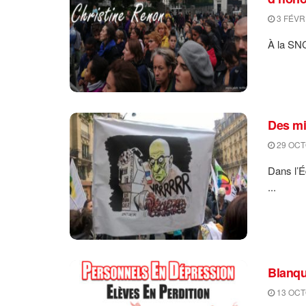
3 FÉVR
À la SNC
Des mil
29 OCT
Dans l’É
...
Blanque
13 OCT