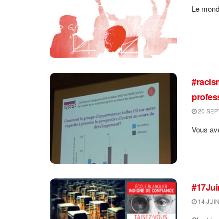
Le monde
#racis
profes
20 SEP
Vous ave
#17Jui
14 JUIN