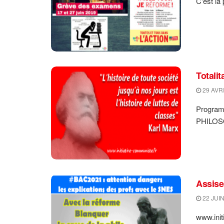
C'est la
Totali
29 AVRI
Progra
PHILOSO
Assise
22 JUIN
www.init