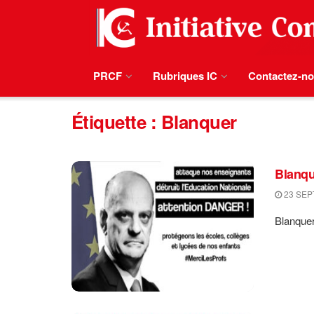
PRCF
Rubriques IC
Contactez-n
Étiquette :
Blanquer
Blanqu
23 SEP
Blanquer 