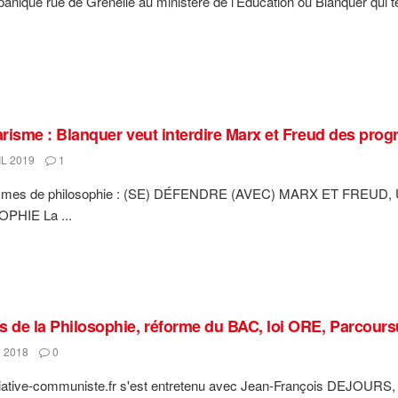
 panique rue de Grenelle au ministère de l’Éducation où Blanquer qui t
tarisme : Blanquer veut interdire Marx et Freud des pro
L 2019
1
mmes de philosophie : (SE) DÉFENDRE (AVEC) MARX ET FREU
PHIE La ...
s de la Philosophie, réforme du BAC, loi ORE, Parcour
 2018
0
iative-communiste.fr s'est entretenu avec Jean-François DEJOURS, p