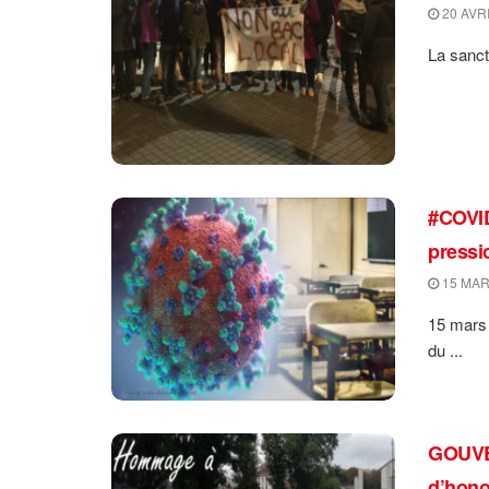
20 AVRI
La sanct
#COVID
pressi
15 MAR
15 mars 
du ...
GOUVER
d’hono