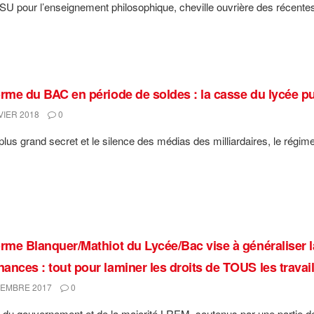
 pour l’enseignement philosophique, cheville ouvrière des récentes 
orme du BAC en période de soldes : la casse du lycée p
VIER 2018
0
plus grand secret et le silence des médias des milliardaires, le régime
orme Blanquer/Mathiot du Lycée/Bac vise à généraliser la
ances : tout pour laminer les droits de TOUS les travai
EMBRE 2017
0
t du gouvernement et de la majorité LREM, soutenus par une partie déte