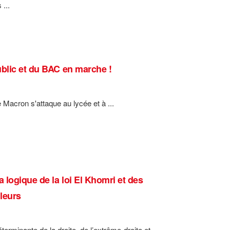
...
ublic et du BAC en marche !
 Macron s'attaque au lycée et à ...
 logique de la loi El Khomri et des
lleurs
rminante de la droite, de l’extrême-droite et ...