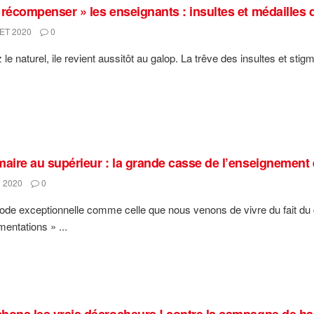
 récompenser » les enseignants : insultes et médailles d
ET 2020
0
le naturel, ile revient aussitôt au galop. La trêve des insultes et stig
maire au supérieur : la grande casse de l’enseignement 
 2020
0
ode exceptionnelle comme celle que nous venons de vivre du fait du 
mentations » ...
hons les vrais décrocheurs ! contre la campagne de ha