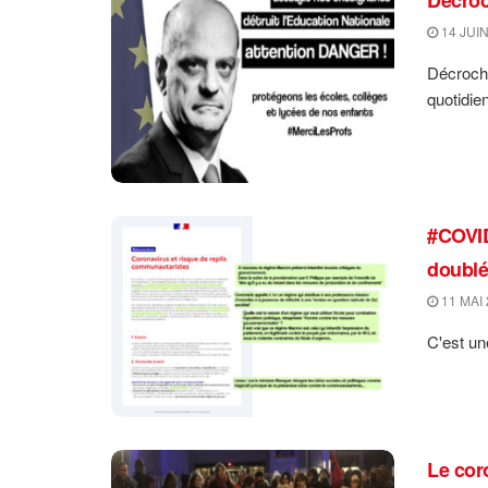
14 JUIN
Décrocho
quotidie
#COVID
doublé
11 MAI 
C'est un
Le cor