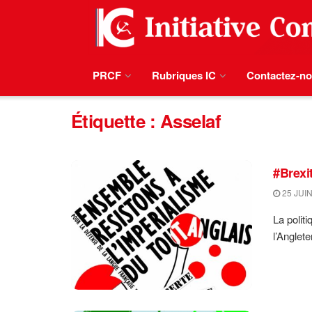
PRCF
Rubriques IC
Contactez-n
Étiquette :
Asselaf
#Brexi
25 JUIN
La polit
l’Angleter