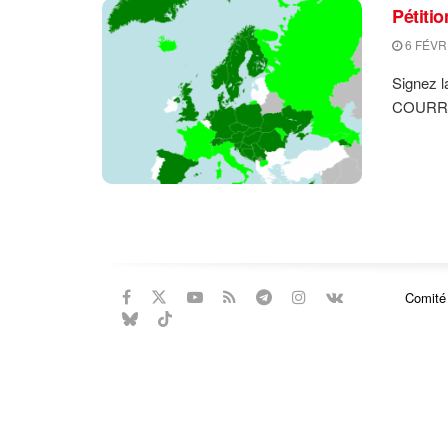
Pétiti
6 FÉVR
Signez l
COURRIE
Comité