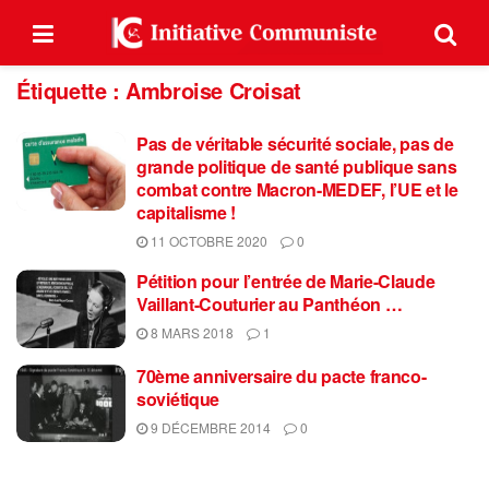
Étiquette :
Ambroise Croisat
Pas de véritable sécurité sociale, pas de
grande politique de santé publique sans
combat contre Macron-MEDEF, l’UE et le
capitalisme !
11 OCTOBRE 2020
0
Pétition pour l’entrée de Marie-Claude
Vaillant-Couturier au Panthéon …
8 MARS 2018
1
70ème anniversaire du pacte franco-
soviétique
9 DÉCEMBRE 2014
0