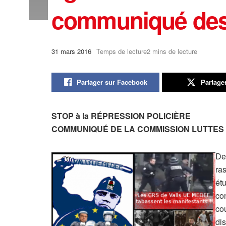
communiqué de
31 mars 2016
Temps de lecture2 mins de lecture
Partager sur Facebook
Partage
STOP à la RÉPRESSION POLICIÈRE
COMMUNIQUÉ DE LA COMMISSION LUTTES 
Dep
ras
étu
co
co
dis