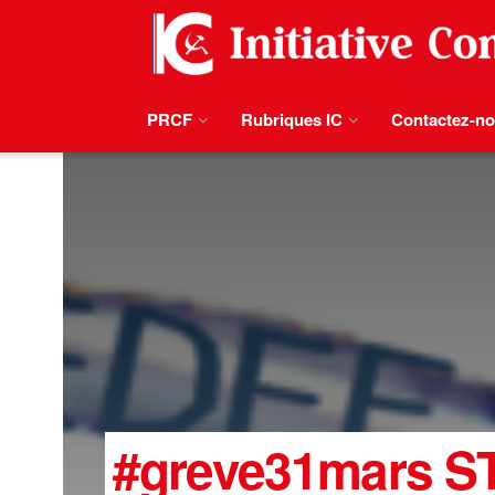
PRCF
Rubriques IC
Contactez-n
#greve31mars STO