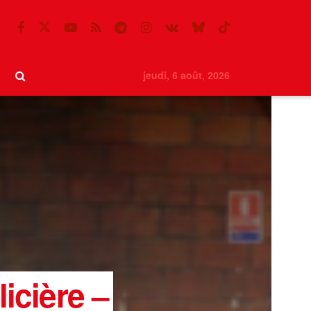
jeudi, 6 août, 2026
icière –