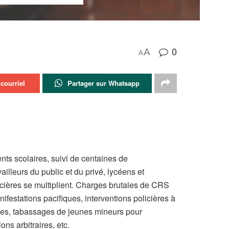
0
A
A
courriel
Partager sur Whatsapp
ents scolaires, suivi de centaines de
illeurs du public et du privé, lycéens et
licières se multiplient. Charges brutales de CRS
estations pacifiques, interventions policières à
es, tabassages de jeunes mineurs pour
ns arbitraires, etc.