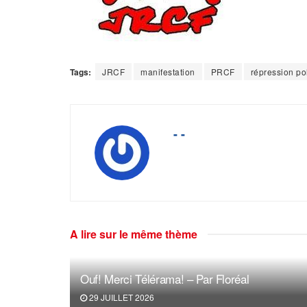
Tags:
JRCF
manifestation
PRCF
répression po
- -
A lire sur le même thème
Ouf! Merci Télérama! – Par Floréal
29 JUILLET 2026