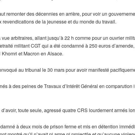
 faut remonter des décennies en arrière, pour voir un gouverneme
x revendications de la jeunesse et du monde du travail.
 vue arbitraires, allant jusqu’à 22 h comme pour un ouvrier mil
etraité militant CGT qui a été condamné à 250 euros d’amende, 
El Khomri et Macron en Alsace.
onvoqué au tribunal le 30 mars pour avoir manifesté pacifiquem
mnés à des peines de Travaux d’Intérêt Général en comparution i
 d’avoir, toute seule, agressé quatre CRS lourdement armés lors
ondamné à deux mois de prison ferme et mis en détention immédiat
 montré qu’il n’avait ni arme ni projectile et qu’aucune violenc