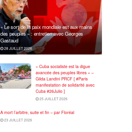
« Le sort de la paix mondiale est aux mains
des peuples » : entretien avec Georges
Gastaud
28 JUILLET 2026
« Cuba socialiste est la digue
avancée des peuples libres » –
Gilda Landini PRCF [ #Paris
manifestation de solidarité avec
Cuba #26Julio ]
25 JUILLET 2026
A mort l’arbitre, suite et fin – par Floréal
23 JUILLET 2026