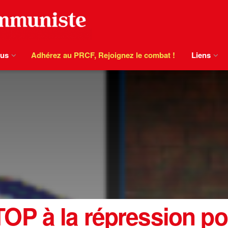
ous
Adhérez au PRCF, Rejoignez le combat !
Liens
P à la répression pol