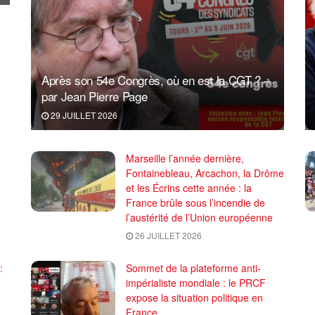
Après son 54e Congrès, où en est la CGT ? –
par Jean Pierre Page
29 JUILLET 2026
Marseille l’année dernière,
Fontainebleau, Arcachon, la Drôme
et les Écrins cette année : la
France brûle sous l’incendie de
l’austérité de l’Union européenne
26 JUILLET 2026
:
Sommet de la plateforme anti-
impérialiste mondiale : le PRCF
expose la situation politique en
France