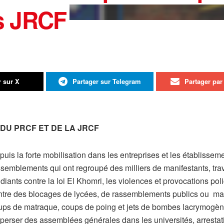
s JRCF
r sur X
Partager sur Telegram
Partager par 
DU PRCF ET DE LA JRCF
uis la forte mobilisation dans les entreprises et les établissem
semblements qui ont regroupé des milliers de manifestants, trava
diants contre la loi El Khomri, les violences et provocations po
ntre des blocages de lycées, de rassemblements publics ou manif
ups de matraque, coups de poing et jets de bombes lacrymogèn
perser des assemblées générales dans les universités, arrestatio