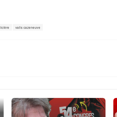
licière
valls cazeneuve