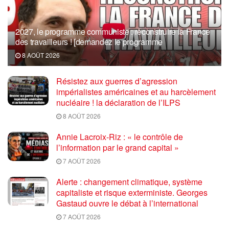
2027, le programme communiste : reconstruire la France
des travailleurs ! [demandez le programme
8 AOÛT 2026
Résistez aux guerres d’agression
impérialistes américaines et au harcèlement
nucléaire ! la déclaration de l’ILPS
8 AOÛT 2026
Annie Lacroix-Riz : « le contrôle de
l’information par le grand capital »
7 AOÛT 2026
Alerte : changement climatique, système
capitaliste et risque exterministe. Georges
Gastaud ouvre le débat à l’international
7 AOÛT 2026