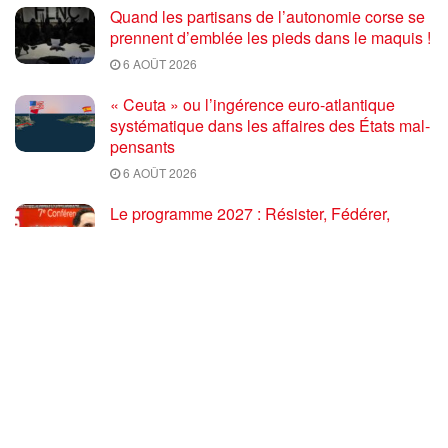
Quand les partisans de l’autonomie corse se
prennent d’emblée les pieds dans le maquis !
6 AOÛT 2026
« Ceuta » ou l’ingérence euro-atlantique
systématique dans les affaires des États mal-
pensants
6 AOÛT 2026
Le programme 2027 : Résister, Fédérer,
Reconstruire – Fadi Kassem fait le point sur
les grandes orientations pour faire gagner la
France des travailleurs [10′]
6 AOÛT 2026
80 ans après Hiroshima : l’impérialisme états-
unien, de l’holocauste atomique à la menace
d’extermination de la civilisation iranienne
6 AOÛT 2026