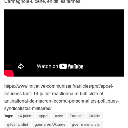
Carmagnole-Liberté, en dit les termes.
https://www.initiative-communiste.fr/articles/prcf/appel-
refusons-lanti-14-juillet-reactionnaire-belliciste-et-
antinational-de-macron-lecornu-personnalites-politiques-
syndicalistes-militaires/
Tags:
14 juillet
appel
azov
Europe
Galicie
gilda landini
guerre en Ukraine
guerre mondiale