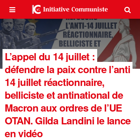
L’appel du 14 juillet :
défendre la paix contre l’anti
14 juillet réactionnaire,
belliciste et antinational de
Macron aux ordres de l’UE
OTAN. Gilda Landini le lance
en vidéo