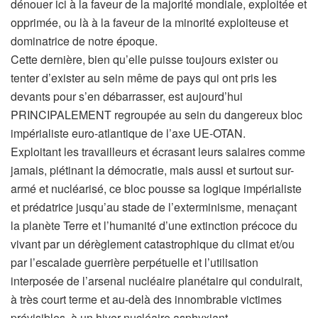
dénouer ici à la faveur de la majorité mondiale, exploitée et
opprimée, ou là à la faveur de la minorité exploiteuse et
dominatrice de notre époque.
Cette dernière, bien qu’elle puisse toujours exister ou
tenter d’exister au sein même de pays qui ont pris les
devants pour s’en débarrasser, est aujourd’hui
PRINCIPALEMENT regroupée au sein du dangereux bloc
impérialiste euro-atlantique de l’axe UE-OTAN.
Exploitant les travailleurs et écrasant leurs salaires comme
jamais, piétinant la démocratie, mais aussi et surtout sur-
armé et nucléarisé, ce bloc pousse sa logique impérialiste
et prédatrice jusqu’au stade de l’exterminisme, menaçant
la planète Terre et l’humanité d’une extinction précoce du
vivant par un dérèglement catastrophique du climat et/ou
par l’escalade guerrière perpétuelle et l’utilisation
interposée de l’arsenal nucléaire planétaire qui conduirait,
à très court terme et au-delà des innombrable victimes
prévisibles, à un hiver nucléaire asphyxiant