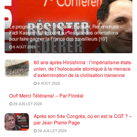
Le programme 2027 : Résister, Fédérer, Reconstruire –
Fadi Kassem fait le point sur les grandes orientations
pour faire gagner la France des travailleurs [10′]
6 AOÛT 2026
80 ans après Hiroshima : l’impérialisme états-
unien, de l’holocauste atomique à la menace
d’extermination de la civilisation iranienne
6 AOÛT 2026
Ouf! Merci Télérama! – Par Floréal
29 JUILLET 2026
Après son 54e Congrès, où en est la CGT ? –
par Jean Pierre Page
29 JUILLET 2026