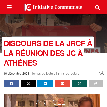
DISCOURS DE LA JRCF À
LA RÉUNION DES JC À
ATHÈNES
A
10 décembre 2023
Temps de lecture4 mins de lecture
A