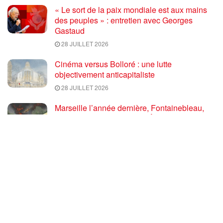
« Le sort de la paix mondiale est aux mains
des peuples » : entretien avec Georges
Gastaud
28 JUILLET 2026
Cinéma versus Bolloré : une lutte
objectivement anticapitaliste
28 JUILLET 2026
Marseille l’année dernière, Fontainebleau,
Arcachon, la Drôme et les Écrins cette année
: la France brûle sous l’incendie de l’austérité
de l’Union européenne
26 JUILLET 2026
« Cuba socialiste est la digue avancée des
peuples libres » – Gilda Landini PRCF [
#Paris manifestation de solidarité avec Cuba
#26Julio ]
25 JUILLET 2026