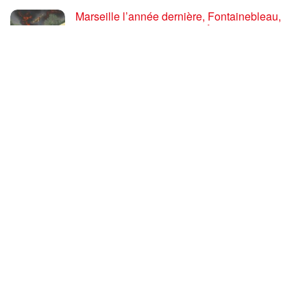
Marseille l’année dernière, Fontainebleau,
Arcachon, la Drôme et les Écrins cette année
: la France brûle sous l’incendie de l’austérité
de l’Union européenne
26 JUILLET 2026
« Cuba socialiste est la digue avancée des
peuples libres » – Gilda Landini PRCF [
#Paris manifestation de solidarité avec Cuba
#26Julio ]
25 JUILLET 2026
Incendies, canicules, capitalisme : la France
au bord du brasier
24 JUILLET 2026
Sommet de la plateforme anti-impérialiste
mondiale : le PRCF expose la situation
politique en France
24 JUILLET 2026