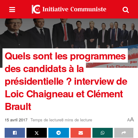
Quels sont les programmes
des candidats à la
présidentielle ? interview de
Loic Chaigneau et Clément
Brault
A
15 avril 2017
Temps de lecture8 mins de lecture
A