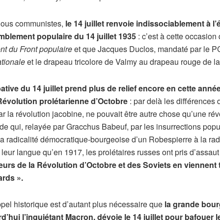
nous communistes,
le 14 juillet renvoie indissociablement à l
mblement populaire du 14 juillet 1935
: c’est à cette occasion
t du Front populaire
et que Jacques Duclos, mandaté par le PC
ationale
et le drapeau tricolore de Valmy au drapeau rouge de 
ative du 14 juillet prend plus de relief encore en cette anné
Révolution prolétarienne d’Octobre
: par delà les différences d
r la révolution jacobine, ne pouvait être autre chose qu’une ré
nde qui, relayée par Gracchus Babeuf, par les insurrections p
, la radicalité démocratique-bourgeoise d’un Robespierre à la ra
leur langue qu’en 1917, les prolétaires russes ont pris d’assaut 
eurs de la Révolution d’Octobre et des Soviets en viennent 
ards ».
pel historique est d’autant plus nécessaire que
la grande bour
d’hui l’inquiétant Macron, dévoie le 14 juillet pour bafouer 