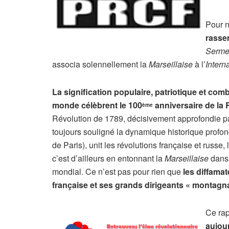
Pour 
rasse
Sermen
associa solennellement la
Marseillaise
à l’
Intern
La signification populaire, patriotique et comb
monde célèbrent le 100
anniversaire de la 
ème
Révolution de 1789, décisivement approfondie pa
toujours souligné la dynamique historique profo
de Paris), unit les révolutions française et russe
c’est d’ailleurs en entonnant la
Marseillaise
dans 
mondial. Ce n’est pas pour rien que
les diffamat
française et ses grands dirigeants « montagn
Ce rap
aujour