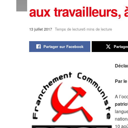
aux travailleurs, à
13 juillet 2017
Temps de lecture5 mins de lecture
Partager sur Facebook
Partage
Décla
Par le
A l’oc
patrio
langue
nation
10 aoû