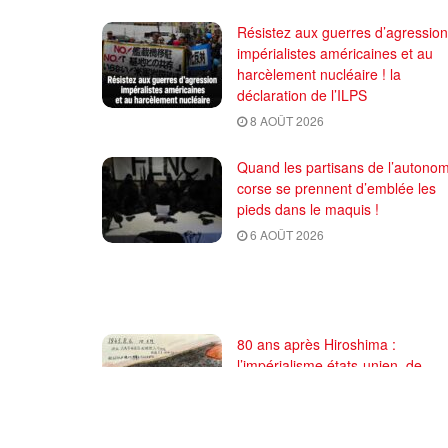
Résistez aux guerres d’agression
impérialistes américaines et au
harcèlement nucléaire ! la
déclaration de l’ILPS
8 AOÛT 2026
Quand les partisans de l’autonom
corse se prennent d’emblée les
pieds dans le maquis !
6 AOÛT 2026
80 ans après Hiroshima :
l’impérialisme états-unien, de
l’holocauste atomique à la mena
d’extermination de la civilisation
iranienne