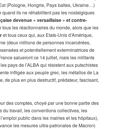
 l’Est (Pologne, Hongrie, Pays baltes, Ukraine…)
e quand ils ne réhabilitent pas les nostalgiques
çaise devenue « versaillaise » et contre-
de tous les réactionnaires du monde, alors que les
r
et tous ceux qui, aux Etats-Unis d’Amérique,
homme (deux millions de personnes incarcérées,
insensées et potentiellement exterminatrices de
nce salueront ce 14 juillet, mais les militants
les pays de l’ALBA qui résistent aux putschistes
ente infligée aux peuple grec, les métallos de La
e, de plus en plus destructif, prédateur, fascisant,
Cour des comptes, choyé par une bonne partie des
du travail, les conventions collectives, les
l’emploi public dans les mairies et les hôpitaux),
’avance les mesures ultra-patronales de Macron)