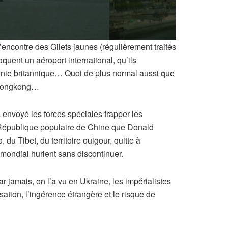
l’encontre des Gilets jaunes (régulièrement traités
quent un aéroport international, qu’ils
olonie britannique… Quoi de plus normal aussi que
e Hongkong…
envoyé les forces spéciales frapper les
te République populaire de Chine que Donald
u Tibet, du territoire ouigour, quitte à
 mondial hurlent sans discontinuer.
 jamais, on l’a vu en Ukraine, les impérialistes
ation, l’ingérence étrangère et le risque de