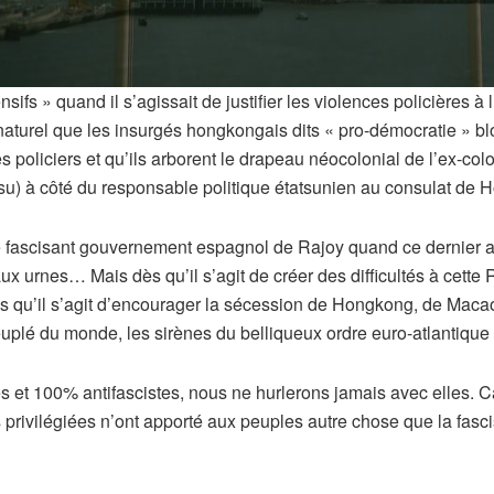
s » quand il s’agissait de justifier les violences policières à 
naturel que les insurgés hongkongais dits « pro-démocratie » blo
es policiers et qu’ils arborent le drapeau néocolonial de l’ex-c
 insu) à côté du responsable politique étatsunien au consulat d
 fascisant gouvernement espagnol de Rajoy quand ce dernier a 
ux urnes… Mais dès qu’il s’agit de créer des difficultés à cet
qu’il s’agit d’encourager la sécession de Hongkong, de Macao, d
euplé du monde, les sirènes du belliqueux ordre euro-atlantique
 et 100% antifascistes, nous ne hurlerons jamais avec elles. Car
privilégiées n’ont apporté aux peuples autre chose que la fascis