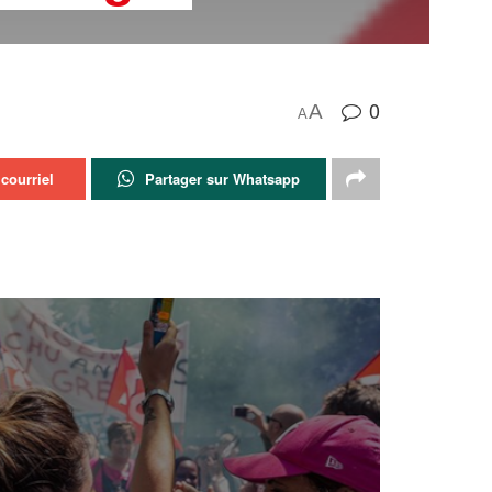
0
A
A
courriel
Partager sur Whatsapp