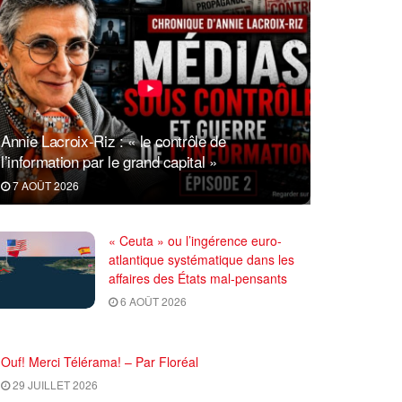
Annie Lacroix-Riz : « le contrôle de
l’information par le grand capital »
7 AOÛT 2026
« Ceuta » ou l’ingérence euro-
atlantique systématique dans les
affaires des États mal-pensants
6 AOÛT 2026
Ouf! Merci Télérama! – Par Floréal
29 JUILLET 2026