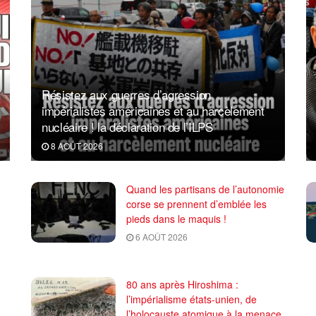
Résistez aux guerres d’agression
impérialistes américaines et au harcèlement
nucléaire ! la déclaration de l’ILPS
8 AOÛT 2026
Quand les partisans de l’autonomie
corse se prennent d’emblée les
pieds dans le maquis !
6 AOÛT 2026
80 ans après Hiroshima :
l’impérialisme états-unien, de
l’holocauste atomique à la menace