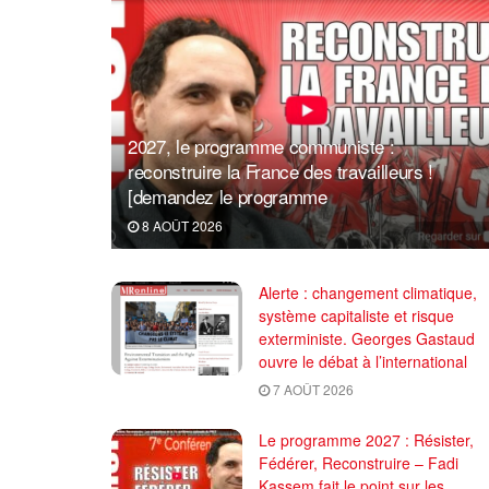
2027, le programme communiste :
reconstruire la France des travailleurs !
[demandez le programme
8 AOÛT 2026
Alerte : changement climatique,
système capitaliste et risque
exterministe. Georges Gastaud
ouvre le débat à l’international
7 AOÛT 2026
Le programme 2027 : Résister,
Fédérer, Reconstruire – Fadi
Kassem fait le point sur les