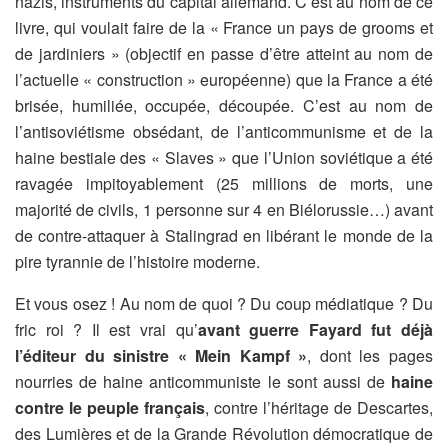
nazis, instruments du capital allemand. C’est au nom de ce
livre, qui voulait faire de la « France un pays de grooms et
de jardiniers » (objectif en passe d’être atteint au nom de
l’actuelle « construction » européenne) que la France a été
brisée, humiliée, occupée, découpée. C’est au nom de
l’antisoviétisme obsédant, de l’anticommunisme et de la
haine bestiale des « Slaves » que l’Union soviétique a été
ravagée impitoyablement (25 millions de morts, une
majorité de civils, 1 personne sur 4 en Biélorussie…) avant
de contre-attaquer à Stalingrad en libérant le monde de la
pire tyrannie de l’histoire moderne.
Et vous osez ! Au nom de quoi ? Du coup médiatique ? Du
fric roi ? Il est vrai qu’
avant guerre Fayard fut déjà
l’éditeur du sinistre « Mein Kampf »
, dont les pages
nourries de haine anticommuniste le sont aussi de
haine
contre le peuple français
, contre l’héritage de Descartes,
des Lumières et de la Grande Révolution démocratique de