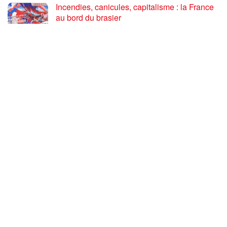
Incendies, canicules, capitalisme : la France
au bord du brasier
24 JUILLET 2026
Sommet de la plateforme anti-impérialiste
mondiale : le PRCF expose la situation
politique en France
24 JUILLET 2026
CHARGER PLUS
Commentaires
5
guduk
11 ans depuis
Je me joins aux autres camarades quant à la publication de
Mein Kampf.
Fraternellement.