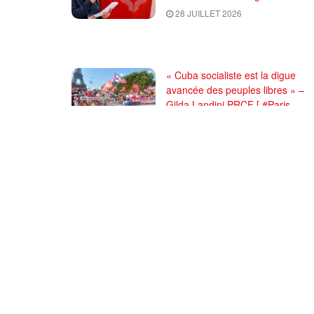
28 JUILLET 2026
« Cuba socialiste est la digue
avancée des peuples libres » –
Gilda Landini PRCF [ #Paris
manifestation de solidarité avec
Cuba #26Julio ]
25 JUILLET 2026
Comité