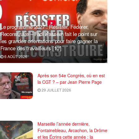
Le programme 2027 : Résister, Fédérer,
Reconstruire – Fadi Kassem fait le point sur
les grandes orientations pour faire gagner la
France des travailleurs [10′]
6 AOÛT 2026
Après son 54e Congrès, où en est
la CGT ? – par Jean Pierre Page
29 JUILLET 2026
Marseille l’année dernière,
Fontainebleau, Arcachon, la Drôme
et les Écrins cette année : la