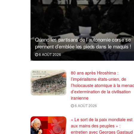
Quand les partisans de l’autonomie corse se
prennent d’emblée les pieds dans le maquis !
6 AOÛT 2026
80 ans après Hiroshima :
l’impérialisme états-unien, de
l’holocauste atomique à la mena
d’extermination de la civilisation
iranienne
6 AOÛT 2026
« Le sort de la paix mondiale est
aux mains des peuples » :
entretien avec Georges Gastaud