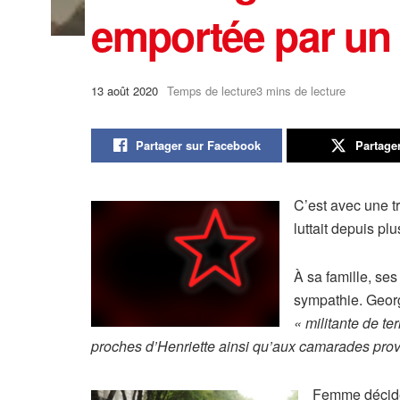
emportée par un t
13 août 2020
Temps de lecture3 mins de lecture
Partager sur Facebook
Partage
C’est avec une t
luttait depuis plu
À sa famille, se
sympathie. Geor
« militante de te
proches d’Henriette ainsi qu’aux camarades pro
Femme décidée