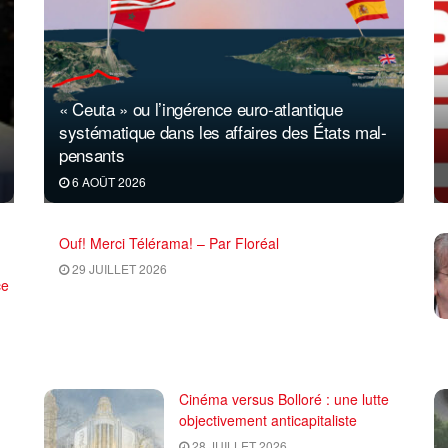
« Ceuta » ou l’ingérence euro-atlantique
systématique dans les affaires des États mal-
pensants
6 AOÛT 2026
Ouf! Merci Télérama! – Par Floréal
29 JUILLET 2026
ce
Cinéma versus Bolloré : une lutte
objectivement anticapitaliste
28 JUILLET 2026