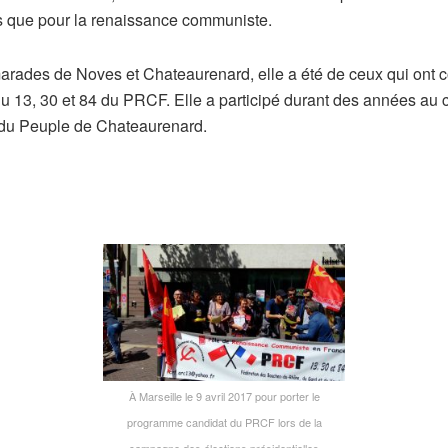
es que pour la renaissance communiste.
rades de Noves et Chateaurenard, elle a été de ceux qui ont co
13, 30 et 84 du PRCF. Elle a participé durant des années au colle
 du Peuple de Chateaurenard.
À Marseille le 9 avril 2017 pour porter le
programme candidat du PRCF lors de la