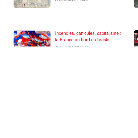
Incendies, canicules, capitalisme :
la France au bord du brasier
24 JUILLET 2026
CHARGER PLUS
 de rédaction et CGU
PRCF (Pôle de Renaissance Communiste en France