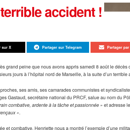
errible accident !
r sur X
Partager sur Telegram
Partager par 
rès grand peine que nous avons appris samedi 8 août le décès
sieurs jours à l’hôpital nord de Marseille, à la suite d’un terrible
s proches, ses amis, ses camarades communistes et syndicalist
ges Gastaud, secrétaire national du PRCF, salue au nom du P
rrain combative, ardente à la tâche et passionnée »
et adresse l
vençaux »
.
 et combative, Henriette nous a montré l’exemple d’une militan