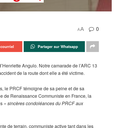
0
A
A
courriel
Partager sur Whatsapp
 d’Henriette Angulo. Notre camarade de l’ARC 13
 accident de la route dont elle a été victime.
es, le PRCF témoigne de sa peine et de sa
ôle de Renaissance Communiste en France, la
es
« sincères condoléances du PRCF aux
te de terrain, communiste active tant dans les