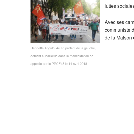
luttes social
Avec ses cama
communiste du 
de la Maison
Henriette Angulo, 4e en partant de la gauche,
défilant à Marseille dans la manifestation co
appelée par le PRCF13 le 14 avril 2018