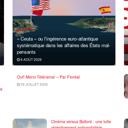
« Ceuta » ou l’ingérence euro-atlantique
systématique dans les affaires des États mal-
pensants
6 AOÛT 2026
Ouf! Merci Télérama! – Par Floréal
29 JUILLET 2026
ce
Cinéma versus Bolloré : une lutte
objectivement anticapitaliste