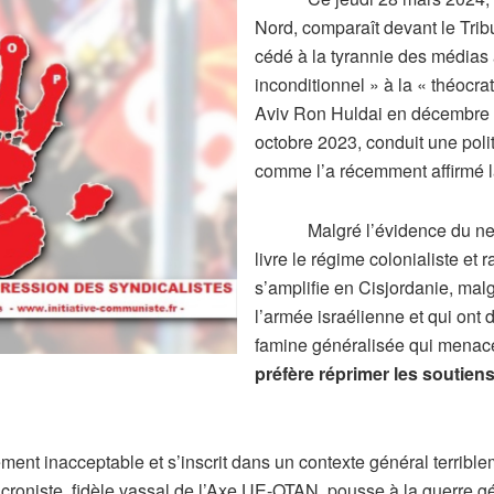
Nord, comparaît devant le Tribu
cédé à la tyrannie des médias 
inconditionnel » à la « théocrat
Aviv Ron Huldai en décembre 20
octobre 2023, conduit une pol
comme l’a récemment affirmé la
Malgré l’évidence du netto
livre le régime colonialiste et r
s’amplifie en Cisjordanie, ma
l’armée israélienne et qui ont
famine généralisée qui menac
préfère réprimer les soutien
 inacceptable et s’inscrit dans un contexte général terribleme
croniste, fidèle vassal de l’Axe UE-OTAN, pousse à la guerre gé