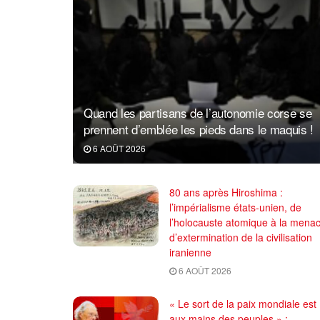
Quand les partisans de l’autonomie corse se
prennent d’emblée les pieds dans le maquis !
6 AOÛT 2026
80 ans après Hiroshima :
l’impérialisme états-unien, de
l’holocauste atomique à la mena
d’extermination de la civilisation
iranienne
6 AOÛT 2026
« Le sort de la paix mondiale est
aux mains des peuples » :