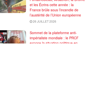
et les Écrins cette année : la
France brûle sous l’incendie de
l’austérité de l’Union européenne
26 JUILLET 2026
Sommet de la plateforme anti-
impérialiste mondiale : le PRCF
expose la situation politique en
France
24 JUILLET 2026
)
Contactez-nous
Abonnez-vous à IC
Plan