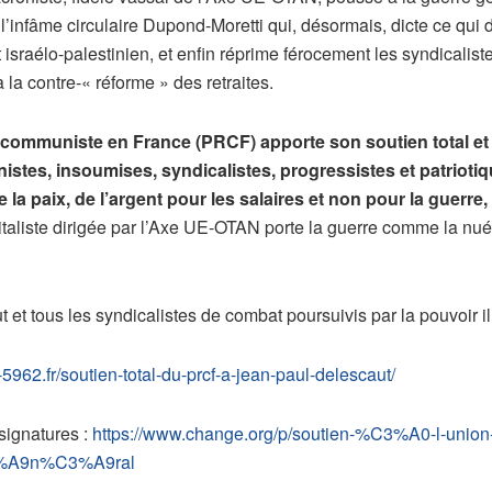
’infâme circulaire Dupond-Moretti qui, désormais, dicte ce qui doi
flit israélo-palestinien, et enfin réprime férocement les syndica
 la contre-« réforme » des retraites.
 communiste en France (PRCF) apporte son soutien total e
istes, insoumises, syndicalistes, progressistes et patrioti
la paix, de l’argent pour les salaires et non pour la guerre
apitaliste dirigée par l’Axe UE-OTAN porte la guerre comme la nu
ous les syndicalistes de combat poursuivis par la pouvoir illé
f-5962.fr/soutien-total-du-prcf-a-jean-paul-delescaut/
signatures :
https://www.change.org/p/soutien-%C3%A0-l-unio
3%A9n%C3%A9ral