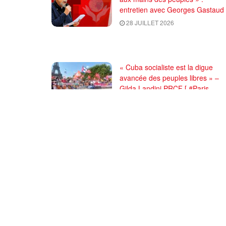
entretien avec Georges Gastaud
28 JUILLET 2026
« Cuba socialiste est la digue
avancée des peuples libres » –
Gilda Landini PRCF [ #Paris
manifestation de solidarité avec
Cuba #26Julio ]
25 JUILLET 2026
Comité