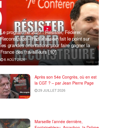
Le programme 2027 : Résister, Fédérer,
Reconstruire – Fadi Kassem fait le point sur
les grandes orientations pour faire gagner la
France des travailleurs [10′]
6 AOÛT 2026
Après son 54e Congrès, où en est
la CGT ? – par Jean Pierre Page
29 JUILLET 2026
Marseille l’année dernière,
Fontainebleau, Arcachon, la Drôme