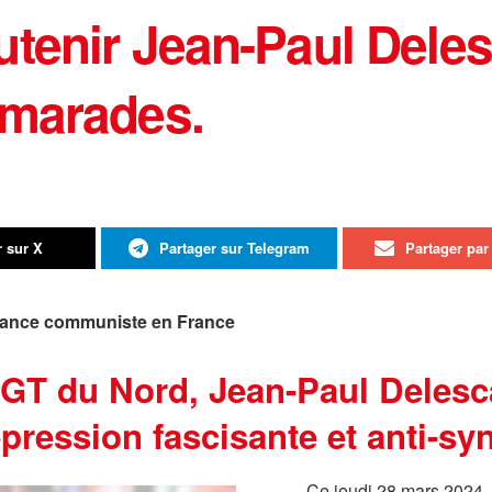
tenir Jean-Paul Deles
amarades.
r sur X
Partager sur Telegram
Partager par 
ssance communiste en France
CGT du Nord, Jean-Paul Delesca
épression fascisante et anti-syn
Ce jeudi 28 mars 2024,