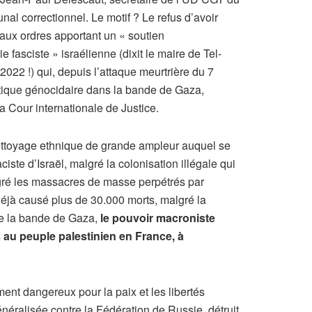
nal correctionnel. Le motif ? Le refus d’avoir
aux ordres apportant un « soutien
ie fasciste » israélienne (dixit le maire de Tel-
22 !) qui, depuis l’attaque meurtrière du 7
itique génocidaire dans la bande de Gaza,
 Cour internationale de Justice.
yage ethnique de grande ampleur auquel se
aciste d’Israël, malgré la colonisation illégale qui
lgré les massacres de masse perpétrés par
 déjà causé plus de 30.000 morts, malgré la
e la bande de Gaza,
le pouvoir macroniste
s au peuple palestinien en France, à
nt dangereux pour la paix et les libertés
néralisée contre la Fédération de Russie, détruit