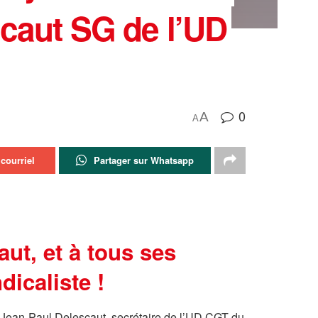
caut SG de l’UD
0
A
A
courriel
Partager sur Whatsapp
ut, et à tous ses
dicaliste !
 Jean-Paul Delescaut, secrétaire de l’UD CGT du