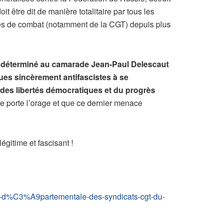
t être dit de manière totalitaire par tous les
listes de combat (notamment de la CGT) depuis plus
t déterminé au camarade Jean-Paul Delescaut
ques sincèrement antifascistes à se
, des libertés démocratiques et du progrès
ée porte l’orage et que ce dernier menace
gitime et fascisant !
n-d%C3%A9partementale-des-syndicats-cgt-du-