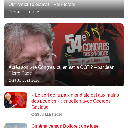
Ouf! Merci Télérama! – Par Floréal
29 JUILLET 2026
Après son 54e Congrès, où en est la CGT ? – par Jean
Pierre Page
29 JUILLET 2026
« Le sort de la paix mondiale est aux mains
des peuples » : entretien avec Georges
Gastaud
28 JUILLET 2026
Cinéma versus Bolloré : une lutte