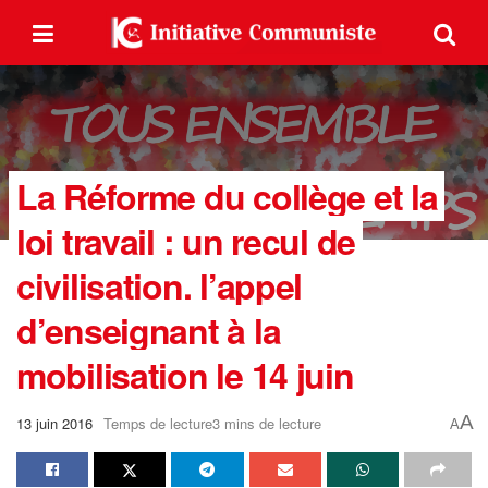
La Réforme du collège et la
loi travail : un recul de
civilisation. l’appel
d’enseignant à la
mobilisation le 14 juin
A
13 juin 2016
Temps de lecture3 mins de lecture
A