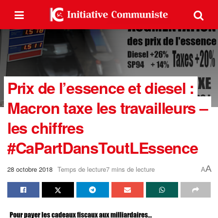
Prix de l’essence et diesel :
Macron taxe les travailleurs –
les chiffres
#CaPartDansToutLEssence
A
28 octobre 2018
Temps de lecture7 mins de lecture
A