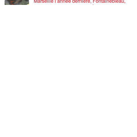
Marseille l’année dernière, Fontainebleau,
Arcachon, la Drôme et les Écrins cette année
: la France brûle sous l’incendie de l’austérité
de l’Union européenne
26 JUILLET 2026
« Cuba socialiste est la digue avancée des
peuples libres » – Gilda Landini PRCF [
#Paris manifestation de solidarité avec Cuba
#26Julio ]
25 JUILLET 2026
Incendies, canicules, capitalisme : la France
au bord du brasier
24 JUILLET 2026
Sommet de la plateforme anti-impérialiste
mondiale : le PRCF expose la situation
politique en France
24 JUILLET 2026