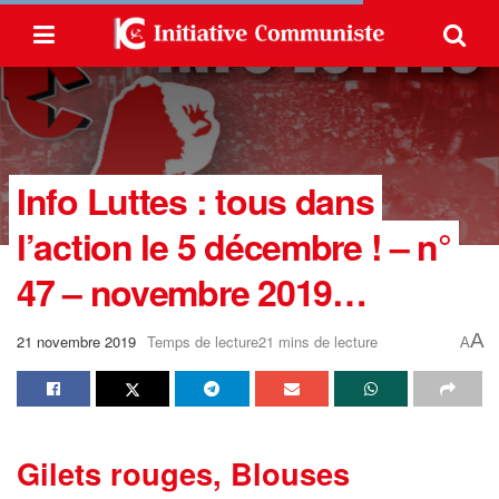
Info Luttes : tous dans
l’action le 5 décembre ! – n°
47 – novembre 2019…
A
21 novembre 2019
Temps de lecture21 mins de lecture
A
Gilets rouges, Blouses