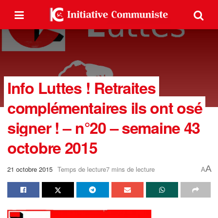
Info Luttes ! Retraites
complémentaires ils ont osé
signer ! – n°20 – semaine 43
octobre 2015
A
21 octobre 2015
Temps de lecture7 mins de lecture
A