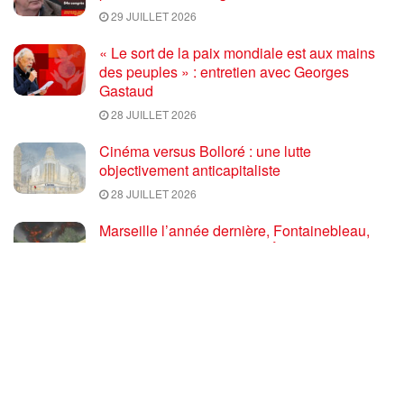
29 JUILLET 2026
« Le sort de la paix mondiale est aux mains
des peuples » : entretien avec Georges
Gastaud
28 JUILLET 2026
Cinéma versus Bolloré : une lutte
objectivement anticapitaliste
28 JUILLET 2026
Marseille l’année dernière, Fontainebleau,
Arcachon, la Drôme et les Écrins cette année
: la France brûle sous l’incendie de l’austérité
de l’Union européenne
26 JUILLET 2026
« Cuba socialiste est la digue avancée des
peuples libres » – Gilda Landini PRCF [
#Paris manifestation de solidarité avec Cuba