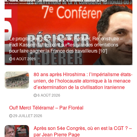
Le programme 2027 : Résister, Fédérer, Reconstruire –
Fadi Kassem fait le point sur les grandes orientations
pour faire gagner la France des travailleurs [10′]
6 AOÛT 2026
80 ans après Hiroshima : l’impérialisme états-
unien, de l’holocauste atomique à la menace
d’extermination de la civilisation iranienne
6 AOÛT 2026
Ouf! Merci Télérama! – Par Floréal
29 JUILLET 2026
Après son 54e Congrès, où en est la CGT ? –
par Jean Pierre Page