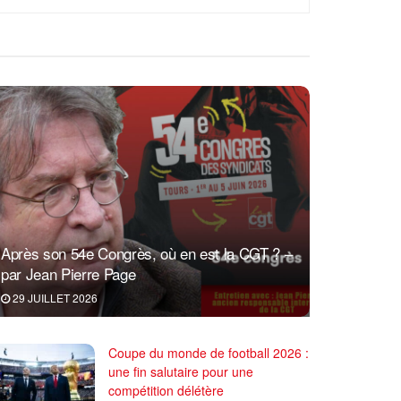
Après son 54e Congrès, où en est la CGT ? –
par Jean Pierre Page
29 JUILLET 2026
Coupe du monde de football 2026 :
une fin salutaire pour une
compétition délétère