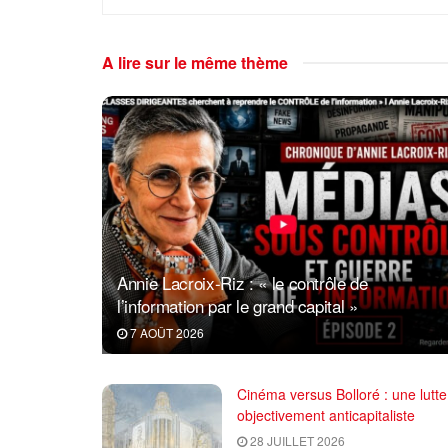
A lire sur le même thème
Annie Lacroix-Riz : « le contrôle de
l’information par le grand capital »
7 AOÛT 2026
Cinéma versus Bolloré : une lutte
objectivement anticapitaliste
28 JUILLET 2026