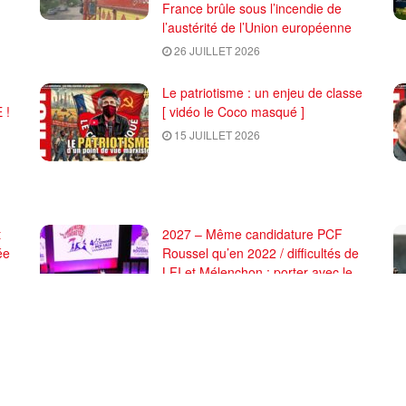
France brûle sous l’incendie de
l’austérité de l’Union européenne
26 JUILLET 2026
Le patriotisme : un enjeu de classe
 !
[ vidéo le Coco masqué ]
15 JUILLET 2026
t
2027 – Même candidature PCF
ée
Roussel qu’en 2022 / difficultés de
LFI et Mélenchon : porter avec le
PRCF la dynamique révolutionnaire
du Frexit, du parti communiste, du
socialisme pour la France.
7 JUILLET 2026