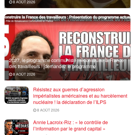
8 AOÛT 2026
2027, le programme communiste : reconstruire la France
des travailleurs ! [demandez le programme
8 AOÛT 2026
Résistez aux guerres d’agression
impérialistes américaines et au harcèlement
nucléaire ! la déclaration de l’ILPS
8 AOÛT 2026
Annie Lacroix-Riz : « le contrôle de
l’information par le grand capital »