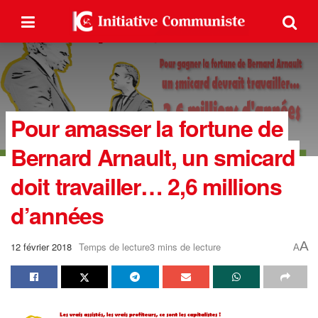
Pour amasser la fortune de
Bernard Arnault, un smicard
doit travailler… 2,6 millions
d’années
A
12 février 2018
Temps de lecture3 mins de lecture
A