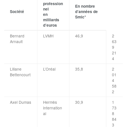
profession
En nombre
nel
Société
d’années de
en
Smic*
milliards
d’euros
Bernard
LVMH
46,9
2
Arnault
63
9
21
4
Liliane
L’Oréal
35,8
2
Bettencourt
01
4
58
2
Axel Dumas
Hermès
30,9
1
internation
73
al
8
84
3