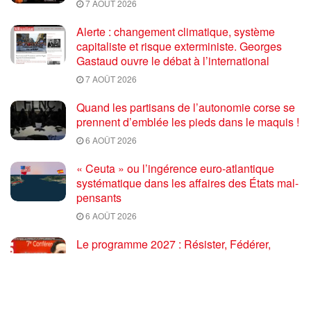
7 AOÛT 2026
Alerte : changement climatique, système
capitaliste et risque exterministe. Georges
Gastaud ouvre le débat à l’international
7 AOÛT 2026
Quand les partisans de l’autonomie corse se
prennent d’emblée les pieds dans le maquis !
6 AOÛT 2026
« Ceuta » ou l’ingérence euro-atlantique
systématique dans les affaires des États mal-
pensants
6 AOÛT 2026
Le programme 2027 : Résister, Fédérer,
Reconstruire – Fadi Kassem fait le point sur
les grandes orientations pour faire gagner la
France des travailleurs [10′]
6 AOÛT 2026