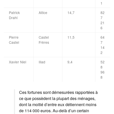
1
Patrick
Altice
14,7
82
Drahi
7
21
6
Pierre
Castel
11,5
64
Castel
Frères
7
14
2
Xavier Niel
Iliad
9,4
52
8
96
8
Ces fortunes sont démesurées rapportées à
ce que possèdent la plupart des ménages,
dont la moitié d’entre eux détiennent moins
de 114 000 euros. Au-delà d’un certain